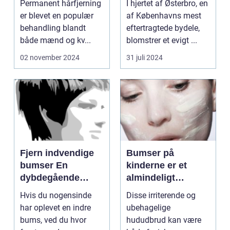
Permanent hårfjerning
I hjertet af Østerbro, en
Æstetiske
er blevet en populær
af Københavns mest
Behandlinger
behandling blandt
eftertragtede bydele,
både mænd og kv...
blomstrer et evigt ...
02 november 2024
31 juli 2024
Fjern indvendige
Bumser på
bumser En
kinderne er et
dybdegående
almindeligt
guide til smuk hud
problem, som
Hvis du nogensinde
Disse irriterende og
mange mennesker
har oplevet en indre
ubehagelige
oplever i løbet af
bums, ved du hvor
hududbrud kan være
deres liv