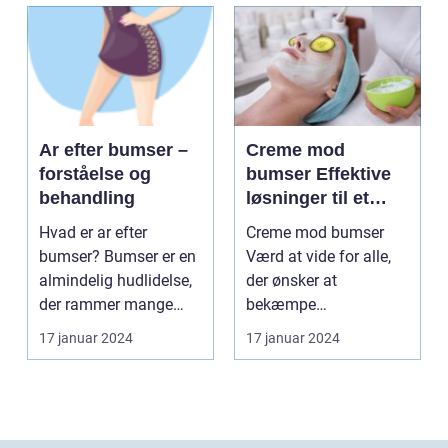
Ar efter bumser –
Creme mod
forståelse og
bumser Effektive
behandling
løsninger til et
glattere og mere
Hvad er ar efter
Creme mod bumser
sundt udseende
bumser? Bumser er en
Værd at vide for alle,
almindelig hudlidelse,
der ønsker at
der rammer mange
bekæmpe
mennesker i deres
hudproblemer
17 januar 2024
17 januar 2024
tee...
Introduktion til creme...