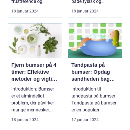
frustrerende og
både fysisk og
smertefuldt det kan
følelsesmæssigt
18 januar 2024
18 januar 2024
være. ...
belastende, især ...
Fjern bumser på 4
Tandpasta på
timer: Effektive
bumser: Opdag
metoder og vigtige
sandheden bag
oplysninger
dette populære
Introduktion: Bumser
Introduktion til
hjemmebehandlin
er et almindeligt
tandpasta på bumser
gsmiddel
problem, der påvirker
Tandpasta på bumser
mange mennesker,
er en populær
især dem i skønheds-
hjemmebehandlingsm
18 januar 2024
17 januar 2024
o...
etode, som...