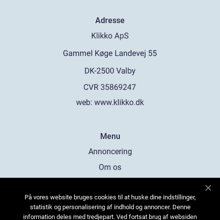
Adresse
web:
www.klikko.dk
Menu
Annoncering
Om os
Cookies
På vores website bruges cookies til at huske dine indstillinger,
Kontakt os
statistik og personalisering af indhold og annoncer. Denne
Sitemap
information deles med tredjepart. Ved fortsat brug af websiden