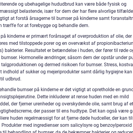
rriterende og ubehagelige hududbrud kan være både fysisk og
mæssigt belastende, især for dem der har flere alvorlige tilfælde
igtigt at forstå årsagerne til bumser på kinderne samt foranstaltn
 træffe for at forebygge og behandle dem.
på kinderne er primært forårsaget af overproduktion af olie, der
res med tilstoppede porer og en overvækst af propionibacteri
s) bakterier. Resultatet er betændelse i huden, der fører til røde o
bumser. Hormonelle ændringer, såsom dem der opstår under pu
 talgproduktionen og dermed risikoen for bumser. Stress, kostv
t indhold af sukker og mejeriprodukter samt dårlig hygiejne kan
til udbrud.
ehandle bumser på kinderne er det vigtigt at opretholde en grund
nsigtsplejerutine. Dette inkluderer at rense huden med en mild
del, der fjerner urenheder og overskydende olie, samt brug af et
ugtighedscreme, der passer til ens hudtype. Det kan også være g
liere huden regelmæssigt for at fjerne døde hudceller, der kan ti
. Produkter med ingredienser som salicylsyre og benzoylperoxid 
ve til behandling af bumser, da de bekæmper bakterier og reducer