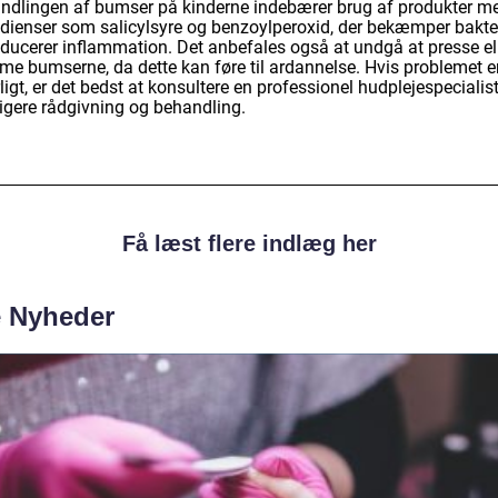
ndlingen af bumser på kinderne indebærer brug af produkter m
edienser som salicylsyre og benzoylperoxid, der bekæmper bakte
educerer inflammation. Det anbefales også at undgå at presse el
me bumserne, da dette kan føre til ardannelse. Hvis problemet e
ligt, er det bedst at konsultere en professionel hudplejespecialist
ligere rådgivning og behandling.
Få læst flere indlæg her
e Nyheder