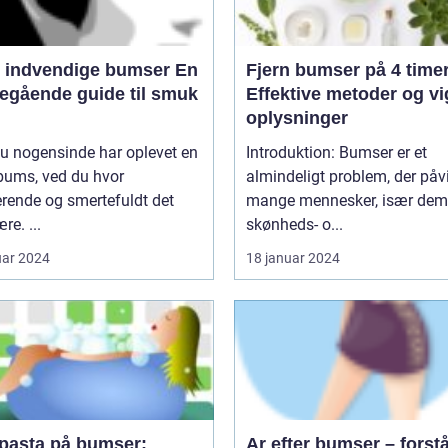
 indvendige bumser En
Fjern bumser på 4 timer
egående guide til smuk
Effektive metoder og vi
oplysninger
u nogensinde har oplevet en
Introduktion: Bumser er et
bums, ved du hvor
almindeligt problem, der påv
erende og smertefuldt det
mange mennesker, især dem
re. ...
skønheds- o...
uar 2024
18 januar 2024
pasta på bumser:
Ar efter bumser – forst