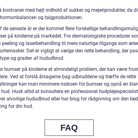
 kostvaner med højt indhold af sukker og mejeriprodukter, da d
 hormonbalancen og talgproduktionen.
af de seneste år er der kommet flere forskellige behandlingsmuli
ser på kinderne på markedet. Fra dermatologiske procedurer s
 peeling og laserbehandling til mere naturlige tilgange som æte
 urtemasker. Det er vigtigt at vælge den rette behandling, der pass
type og graden af hududbrud.
t er bumser på kinderne et almindeligt problem, der kan være frus
tere. Ved at forstå årsagerne bag udbruddene og træffe de rette
altninger kan man minimere risikoen for bumser og opnå en klar
hud. Husk altid at konsultere en professionel hudplejespecialist
ver alvorlige hududbrud eller har brug for rådgivning om den bed
ing for din hud.
FAQ