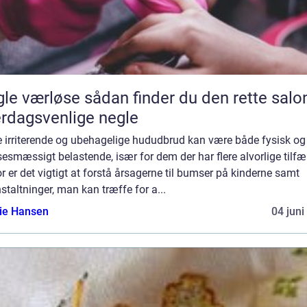
se sådan finder du den rette salon til
rdagsvenlige negle
e irriterende og ubehagelige hududbrud kan være både fysisk og
sesmæssigt belastende, især for dem der har flere alvorlige tilfæ
r er det vigtigt at forstå årsagerne til bumser på kinderne samt
staltninger, man kan træffe for a...
lie Hansen
04 juni