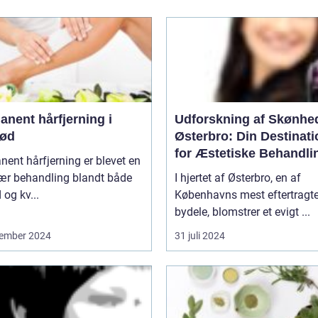
nent hårfjerning i
Udforskning af Skønhe
rød
Østerbro: Din Destinati
for Æstetiske Behandli
ent hårfjerning er blevet en
ær behandling blandt både
I hjertet af Østerbro, en af
og kv...
Københavns mest eftertragt
bydele, blomstrer et evigt ...
ember 2024
31 juli 2024