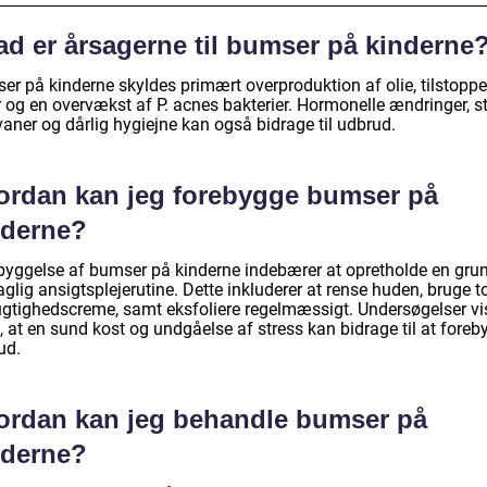
ad er årsagerne til bumser på kinderne
er på kinderne skyldes primært overproduktion af olie, tilstopp
 og en overvækst af P. acnes bakterier. Hormonelle ændringer, st
aner og dårlig hygiejne kan også bidrage til udbrud.
ordan kan jeg forebygge bumser på
nderne?
byggelse af bumser på kinderne indebærer at opretholde en gru
glig ansigtsplejerutine. Dette inkluderer at rense huden, bruge t
ugtighedscreme, samt eksfoliere regelmæssigt. Undersøgelser vi
 at en sund kost og undgåelse af stress kan bidrage til at foreb
ud.
ordan kan jeg behandle bumser på
nderne?