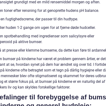
ansigtet grundigt med en mild rensemiddel morgen og aften.
en toner efter rensning for at genoprette hudens pH balance.
 en fugtighedscreme, der passer til din hudtype.
lier huden 1-2 gange om ugen for at fjerne døde hudceller.
en spotbehandling med ingredienser som salicylsyre eller
peroxid på aktive bumser.
 at presse eller klemme bumserne, da dette kan føre til ardannel
m bumser på kinderne har været et problem gennem årtier, er det
ant at se, hvordan synet på dem har ændret sig over tid. I fortid
å kinderne ofte betragtet som et tegn på dårlig hygiejne eller då
g mennesker blev ofte stigmatiseret og skammet for deres udbrud
og et større fokus på, at bumser på kinderne er en naturlig del 
rs liv og kan skyldes forskellige faktorer.
falinger til forebyggelse af bum
inderne og generel hudpleje: