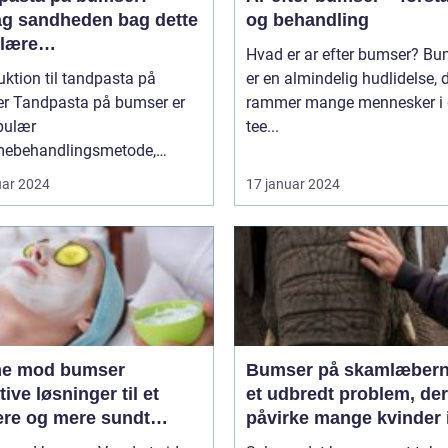
g sandheden bag dette
og behandling
lære
Hvad er ar efter bumser? Bumser
mebehandlingsmiddel
uktion til tandpasta på
er en almindelig hudlidelse, 
mser er
rammer mange mennesker i 
pulær
tee...
ebehandlingsmetode,
uar 2024
17 januar 2024
e mod bumser
Bumser på skamlæbern
tive løsninger til et
et udbredt problem, de
tere og mere sundt
påvirke mange kvinder 
ende
forskellige aldre