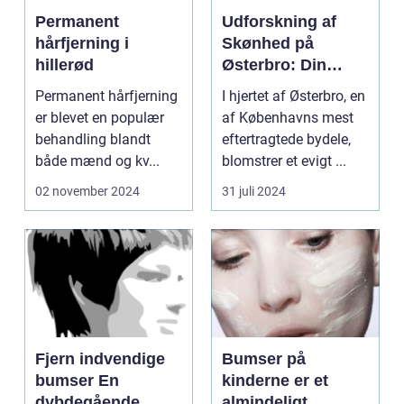
Permanent
Udforskning af
hårfjerning i
Skønhed på
hillerød
Østerbro: Din
Destination for
Permanent hårfjerning
I hjertet af Østerbro, en
Æstetiske
er blevet en populær
af Københavns mest
Behandlinger
behandling blandt
eftertragtede bydele,
både mænd og kv...
blomstrer et evigt ...
02 november 2024
31 juli 2024
Fjern indvendige
Bumser på
bumser En
kinderne er et
dybdegående
almindeligt