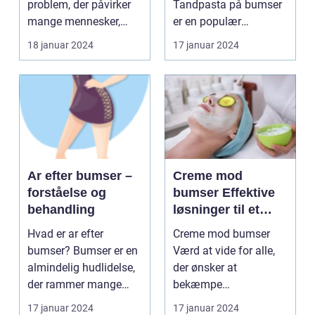
problem, der påvirker
Tandpasta på bumser
mange mennesker,
er en populær
især dem i skønheds-
hjemmebehandlingsm
18 januar 2024
17 januar 2024
o...
etode, som...
Ar efter bumser –
Creme mod
forståelse og
bumser Effektive
behandling
løsninger til et
glattere og mere
Hvad er ar efter
Creme mod bumser
sundt udseende
bumser? Bumser er en
Værd at vide for alle,
almindelig hudlidelse,
der ønsker at
der rammer mange
bekæmpe
mennesker i deres
hudproblemer
17 januar 2024
17 januar 2024