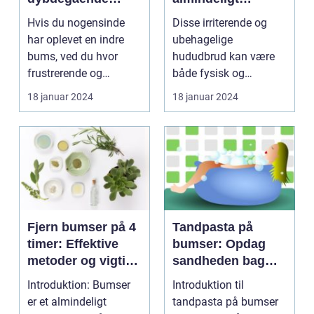
guide til smuk hud
problem, som
Hvis du nogensinde
Disse irriterende og
mange mennesker
har oplevet en indre
ubehagelige
oplever i løbet af
bums, ved du hvor
hududbrud kan være
deres liv
frustrerende og
både fysisk og
smertefuldt det kan
følelsesmæssigt
18 januar 2024
18 januar 2024
være. ...
belastende, især ...
Fjern bumser på 4
Tandpasta på
timer: Effektive
bumser: Opdag
metoder og vigtige
sandheden bag
oplysninger
dette populære
Introduktion: Bumser
Introduktion til
hjemmebehandlin
er et almindeligt
tandpasta på bumser
gsmiddel