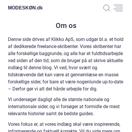
MODESKØN.
dk
Om os
Denne side drives af Klikko ApS, som udgør bl.a. et hold
af dedikerede freelance-skribenter. Vores skribenter har
alle forskellige baggrunde, og alle har et fuldtidsarbejde
ved siden af den tid, som de bruger på at skrive aktuelle
indlæg til denne blog. Vi ved, hvor svært og
tidskrævende det kan være at gennemlæse en masse
forskellige sider, for bare at være nogenlunde up-to-date
– Derfor gør vi alt det hårde arbejde for dig.
Vi undersøger dagligt alle de største nationale og
internationale sider, og vi forsøger at formidle de mest
relevante historier samt de bedste guides.
Vores fokus er, at vores indlæg skal være inspirerende,
informerende og faktuelt korrekte. Vil du vide mere om