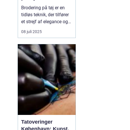
Brodering på tøj er en
tidløs teknik, der tilfører
et strejf af elegance og
individualitet til ethvert
08 juli 2025
stykke klæde. Denne
kunstform har fundet sin
vej ind i både hverdags-
og erhvervslivet gennem
sin evne til a...
Tatoveringer
København: Kunst,