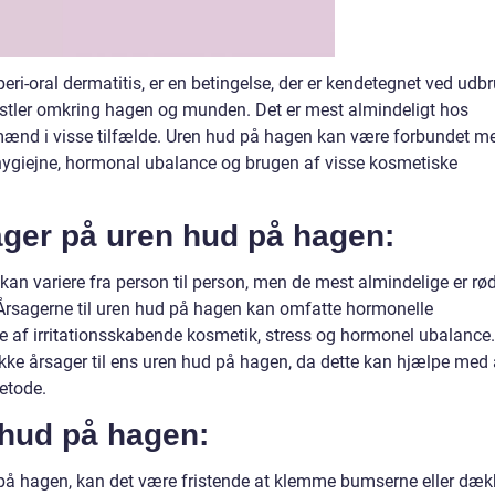
i-oral dermatitis, er en betingelse, der er kendetegnet ved udb
ustler omkring hagen og munden. Det er mest almindeligt hos
ænd i visse tilfælde. Uren hud på hagen kan være forbundet m
 hygiejne, hormonal ubalance og brugen af visse kosmetiske
ger på uren hud på hagen:
n variere fra person til person, men de mest almindelige er rø
 Årsagerne til uren hud på hagen kan omfatte hormonelle
se af irritationsskabende kosmetik, stress og hormonel ubalance.
ifikke årsager til ens uren hud på hagen, da dette kan hjælpe med 
etode.
 hud på hagen:
 på hagen, kan det være fristende at klemme bumserne eller dæk