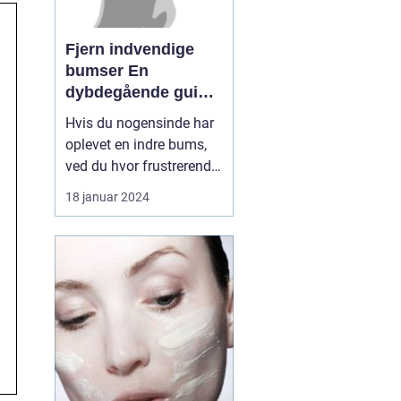
Fjern indvendige
bumser En
dybdegående guide
til smuk hud
Hvis du nogensinde har
oplevet en indre bums,
ved du hvor frustrerende
og smertefuldt det kan
18 januar 2024
være. Disse indre
bumser, også kendt som
subkutane bumser, kan
være svære at fjerne og
kan efterlade ar og
mærker på huden. I
denne artikel vil vi
uddybe al...