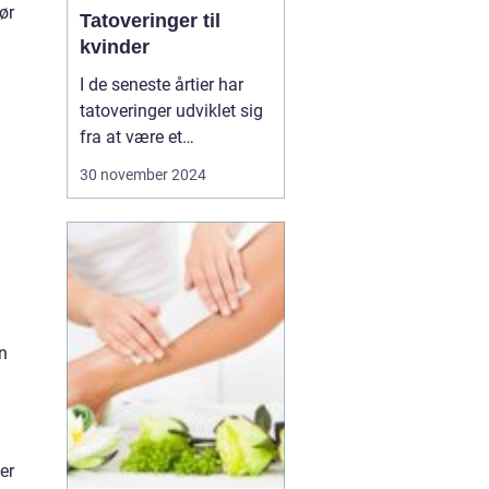
ør
Tatoveringer til
kvinder
I de seneste årtier har
tatoveringer udviklet sig
fra at være et
nichefænomen til en
30 november 2024
udbredt kunstform, der
pryder huden på
mennesker over hele
verden. Især kvinder har
taget tatoveringer til sig
som et stærkt udtr...
an
er