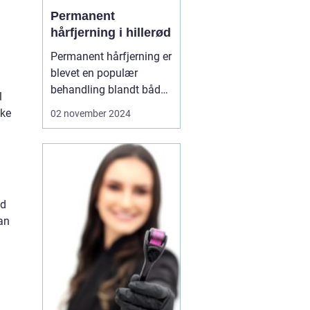
Permanent
hårfjerning i hillerød
Permanent hårfjerning er
blevet en populær
behandling blandt både
l
mænd og kvinder, som
ske
02 november 2024
ønsker at slippe for den
løbende og ofte
tidskrævende proces
med traditionel
hårfjerning. I Hillerød er
ud
mu...
an