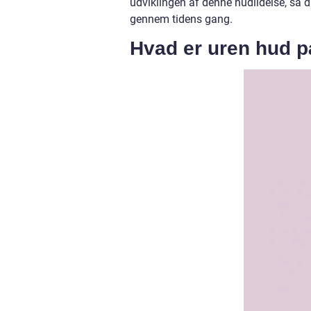
udviklingen af denne hudlidelse, så d
gennem tidens gang.
Hvad er uren hud 