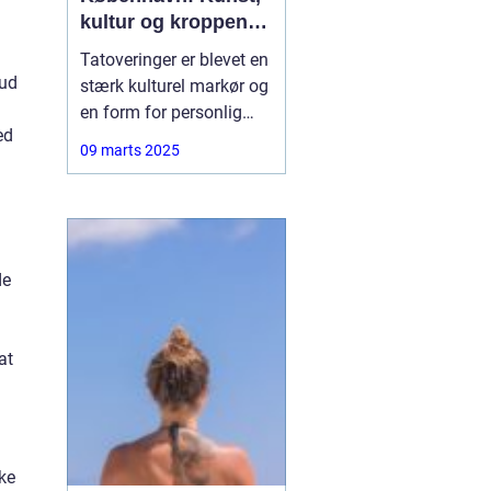
kultur og kroppens
lærred
Tatoveringer er blevet en
rud
stærk kulturel markør og
en form for personlig
ed
udtryk, der fascinerer
09 marts 2025
mange mennesker
verden over. I hjertet af
Danmark, København,
finder man et
blomstrende miljø for
de
denne unikke kunstart.
at
ke