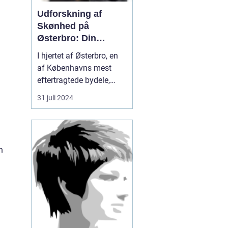
Udforskning af
Skønhed på
Østerbro: Din
Destination for
I hjertet af Østerbro, en
Æstetiske
af Københavns mest
Behandlinger
eftertragtede bydele,
blomstrer et evigt
31 juli 2024
førsteklasses tilbud
inden for skønhedspleje
og æstetiske
behandlinger. Med fuldt
n
fristed for
skønhedssøgende og
dem...