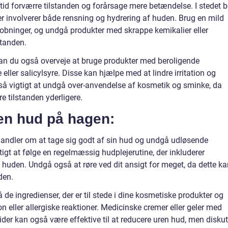
id forværre tilstanden og forårsage mere betændelse. I stedet b
der involverer både rensning og hydrering af huden. Brug en mild
hobninger, og undgå produkter med skrappe kemikalier eller
standen.
kan du også overveje at bruge produkter med beroligende
eller salicylsyre. Disse kan hjælpe med at lindre irritation og
så vigtigt at undgå over-anvendelse af kosmetik og sminke, da
e tilstanden yderligere.
en hud på hagen:
andler om at tage sig godt af sin hud og undgå udløsende
tigt at følge en regelmæssig hudplejerutine, der inkluderer
f huden. Undgå også at røre ved dit ansigt for meget, da dette k
den.
ingredienser, der er til stede i dine kosmetiske produkter og
n eller allergiske reaktioner. Medicinske cremer eller geler med
oider kan også være effektive til at reducere uren hud, men diskut