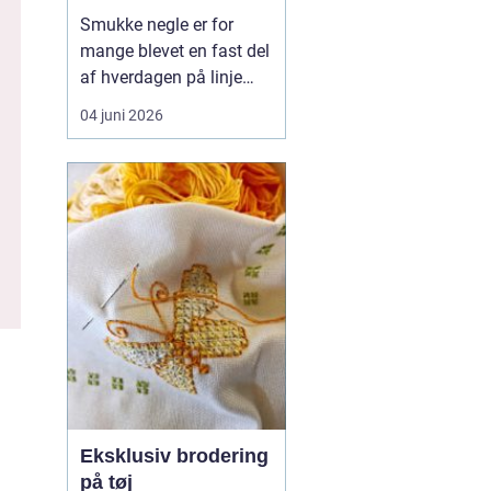
hverdagsvenlige
Smukke negle er for
negle
mange blevet en fast del
af hverdagen på linje
med frisør og hudpleje.
04 juni 2026
Når man
søger efter
negle værløse
, handler
det sjældent kun om
farve og design. De
fleste ønsker negle, der...
Eksklusiv brodering
på tøj