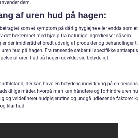
 anvender dem.
ng af uren hud på hagen:
 betragtet som et symptom på dårlig hygiejne eller endda som et
blev det bekæmpet med hjælp fra naturlige ingredienser såsom
g er der imidlertid et bredt udvalg af produkter og behandlinger ti
uren hud på hagen. Fra rensende sæber til specifikke antisepti
pelse af uren hud på hagen udviklet sig betydeligt.
udtilstand, der kan have en betydelig indvirkning på en persons
er adskillige måder, hvorpå man kan håndtere og forhindre uren h
g og veldefineret hudplejerutine og undgå udløsende faktorer k
og klar hud.