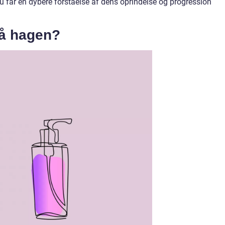
u får en dybere forståelse af dens oprindelse og progression
på hagen?