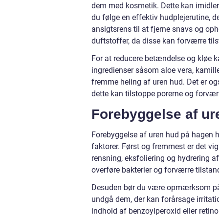
dem med kosmetik. Dette kan imidlert
du følge en effektiv hudplejerutine, 
ansigtsrens til at fjerne snavs og op
duftstoffer, da disse kan forværre til
For at reducere betændelse og kløe 
ingredienser såsom aloe vera, kamille 
fremme heling af uren hud. Det er og
dette kan tilstoppe porerne og forværr
Forebyggelse af ur
Forebyggelse af uren hud på hagen h
faktorer. Først og fremmest er det vig
rensning, eksfoliering og hydrering a
overføre bakterier og forværre tilstan
Desuden bør du være opmærksom på de 
undgå dem, der kan forårsage irritatio
indhold af benzoylperoxid eller retin