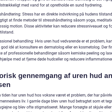
ilstrækkeligt med vand for at opretholde en sund hydrering.
shåndtering: Stress har en direkte indvirkning på hudens tilstand
igtigt at finde metoder til stresshåndtering såsom yoga, meditati
ssig motion. Disse aktiviteter kan reducere stressniveauet og f
tilstand.
essionel behandling: Hvis uren hud vedvarende er et problem, ka
 god idé at konsultere en dermatolog eller en kosmetolog. Der f
fte af professionelle behandlinger såsom kemiske peeling og lase
 hjælpe med at fjerne døde hudceller og reducere inflammationen
torisk gennemgang af uren hud an
sen
tiden har uren hud hos voksne været et problem, der har påvirk
enneskers liv. I gamle dage blev uren hud betragtet som et teg
ygiejne og blev ofte stigmatiseret. Mange forsøgte at skjule eller