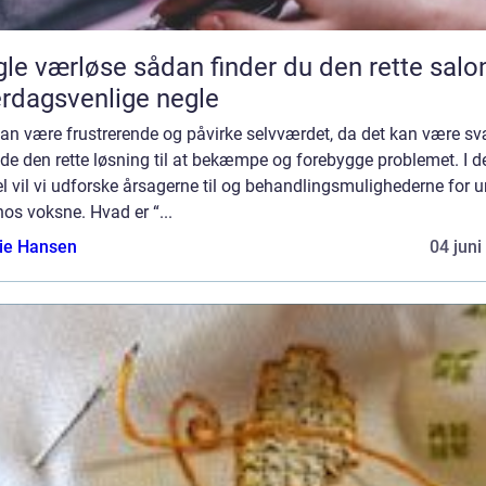
se sådan finder du den rette salon til
rdagsvenlige negle
an være frustrerende og påvirke selvværdet, da det kan være sv
nde den rette løsning til at bekæmpe og forebygge problemet. I 
el vil vi udforske årsagerne til og behandlingsmulighederne for u
os voksne. Hvad er “...
lie Hansen
04 juni