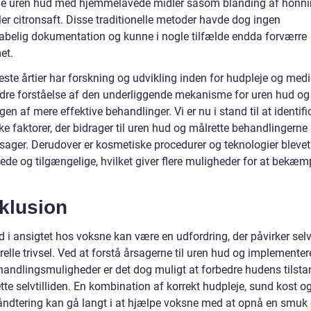
e uren hud med hjemmelavede midler såsom blanding af honni
ler citronsaft. Disse traditionelle metoder havde dog ingen
abelig dokumentation og kunne i nogle tilfælde endda forværre
et.
este årtier har forskning og udvikling inden for hudpleje og medi
bedre forståelse af den underliggende mekanisme for uren hud og
gen af mere effektive behandlinger. Vi er nu i stand til at identifi
ke faktorer, der bidrager til uren hud og målrette behandlingern
rsager. Derudover er kosmetiske procedurer og teknologier bleve
ede og tilgængelige, hvilket giver flere muligheder for at bekæm
klusion
d i ansigtet hos voksne kan være en udfordring, der påvirker se
elle trivsel. Ved at forstå årsagerne til uren hud og implementer
ehandlingsmuligheder er det dog muligt at forbedre hudens tilst
te selvtilliden. En kombination af korrekt hudpleje, sund kost o
åndtering kan gå langt i at hjælpe voksne med at opnå en smuk