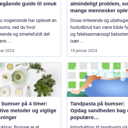
egående guide til smuk
almindeligt problem, s
mange mennesker oplev
løbet af deres liv
u nogensinde har oplevet en
Disse irriterende og ubehage
bums, ved du hvor
hududbrud kan være både fy
erende og smertefuldt det
og følelsesmæssigt belasten
re. ...
især ...
uar 2024
18 januar 2024
 bumser på 4 timer:
Tandpasta på bumser:
tive metoder og vigtige
Opdag sandheden bag 
sninger
populære
hjemmebehandlingsmid
uktion: Bumser er et
Introduktion til tandpasta på