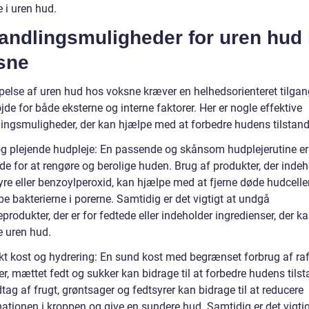
e i uren hud.
andlingsmuligheder for uren hud
sne
lse af uren hud hos voksne kræver en helhedsorienteret tilgang
jde for både eksterne og interne faktorer. Her er nogle effektive
ingsmuligheder, der kan hjælpe med at forbedre hudens tilstand
og plejende hudpleje: En passende og skånsom hudplejerutine er
e for at rengøre og berolige huden. Brug af produkter, der indeh
yre eller benzoylperoxid, kan hjælpe med at fjerne døde hudcelle
 bakterierne i porerne. Samtidig er det vigtigt at undgå
produkter, der er for fedtede eller indeholder ingredienser, der k
e uren hud.
ekt kost og hydrering: En sund kost med begrænset forbrug af raf
r, mættet fedt og sukker kan bidrage til at forbedre hudens tilst
tag af frugt, grøntsager og fedtsyrer kan bidrage til at reducere
ationen i kroppen og give en sundere hud. Samtidig er det vigtig