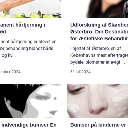
nent hårfjerning i
Udforskning af Skønhe
rød
Østerbro: Din Destinati
for Æstetiske Behandli
ent hårfjerning er blevet en
ær behandling blandt både
I hjertet af Østerbro, en af
og kv...
Københavns mest eftertragt
bydele, blomstrer et evigt ...
ember 2024
31 juli 2024
 indvendige bumser En
Bumser på kinderne er 