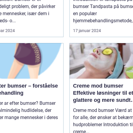
eligt problem, der påvirker
bumser Tandpasta på bumser er
 mennesker, især dem i
en populær
ds- o...
hjemmebehandlingsmetode,
som...
uar 2024
17 januar 2024
ter bumser – forståelse
Creme mod bumser
ehandling
Effektive løsninger til e
glattere og mere sundt
 ar efter bumser? Bumser
udseende
almindelig hudlidelse, der
Creme mod bumser Værd at vide
r mange mennesker i deres
for alle, der ønsker at bekæ
hudproblemer Introduktion til
creme...