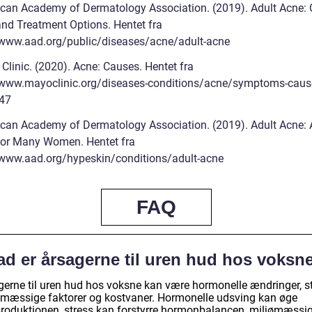
can Academy of Dermatology Association. (2019). Adult Acne: 
and Treatment Options. Hentet fra
/www.aad.org/public/diseases/acne/adult-acne
Clinic. (2020). Acne: Causes. Hentet fra
/www.mayoclinic.org/diseases-conditions/acne/symptoms-caus
47
can Academy of Dermatology Association. (2019). Adult Acne: 
 for Many Women. Hentet fra
/www.aad.org/hypeskin/conditions/adult-acne
FAQ
ad er årsagerne til uren hud hos voksn
gerne til uren hud hos voksne kan være hormonelle ændringer, st
ømæssige faktorer og kostvaner. Hormonelle udsving kan øge
produktionen, stress kan forstyrre hormonbalancen, miljømæssi