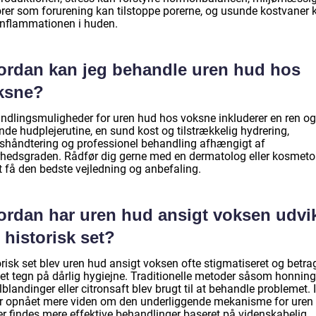
orer som forurening kan tilstoppe porerne, og usunde kostvaner 
inflammationen i huden.
ordan kan jeg behandle uren hud hos
ksne?
ndlingsmuligheder for uren hud hos voksne inkluderer en ren og
nde hudplejerutine, en sund kost og tilstrækkelig hydrering,
sshåndtering og professionel behandling afhængigt af
hedsgraden. Rådfør dig gerne med en dermatolog eller kosmeto
t få den bedste vejledning og anbefaling.
ordan har uren hud ansigt voksen udvik
 historisk set?
risk set blev uren hud ansigt voksen ofte stigmatiseret og betra
et tegn på dårlig hygiejne. Traditionelle metoder såsom honnin
blandinger eller citronsaft blev brugt til at behandle problemet. 
er opnået mere viden om den underliggende mekanisme for uren
er findes mere effektive behandlinger baseret på videnskabelig