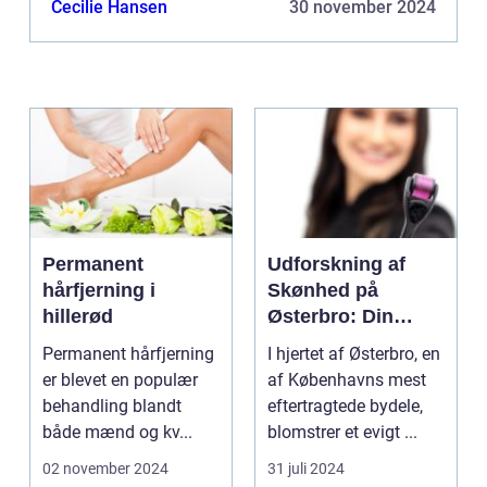
Cecilie Hansen
30 november 2024
Permanent
Udforskning af
hårfjerning i
Skønhed på
hillerød
Østerbro: Din
Destination for
Permanent hårfjerning
I hjertet af Østerbro, en
Æstetiske
er blevet en populær
af Københavns mest
Behandlinger
behandling blandt
eftertragtede bydele,
både mænd og kv...
blomstrer et evigt ...
02 november 2024
31 juli 2024