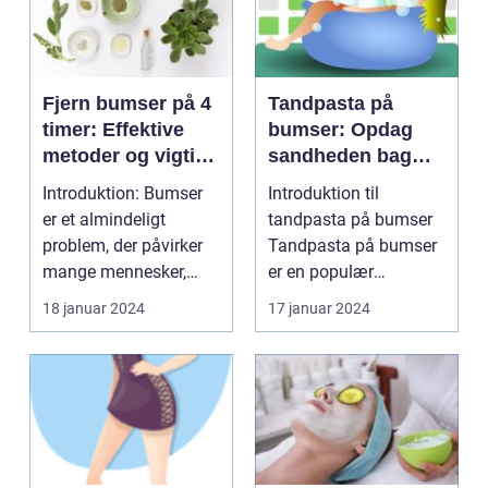
Fjern bumser på 4
Tandpasta på
timer: Effektive
bumser: Opdag
metoder og vigtige
sandheden bag
oplysninger
dette populære
Introduktion: Bumser
Introduktion til
hjemmebehandlin
er et almindeligt
tandpasta på bumser
gsmiddel
problem, der påvirker
Tandpasta på bumser
mange mennesker,
er en populær
især dem i skønheds-
hjemmebehandlingsm
18 januar 2024
17 januar 2024
o...
etode, som...