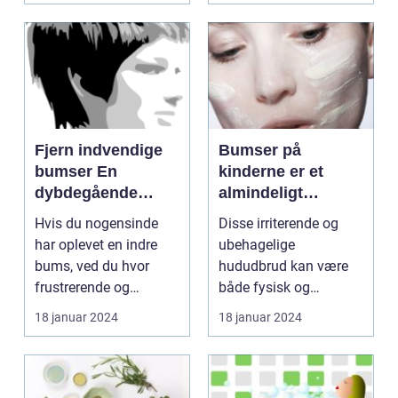
Fjern indvendige
Bumser på
bumser En
kinderne er et
dybdegående
almindeligt
guide til smuk hud
problem, som
Hvis du nogensinde
Disse irriterende og
mange mennesker
har oplevet en indre
ubehagelige
oplever i løbet af
bums, ved du hvor
hududbrud kan være
deres liv
frustrerende og
både fysisk og
smertefuldt det kan
følelsesmæssigt
18 januar 2024
18 januar 2024
være. ...
belastende, især ...