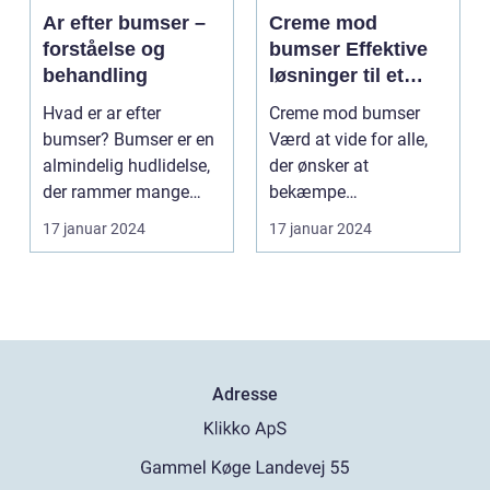
Ar efter bumser –
Creme mod
forståelse og
bumser Effektive
behandling
løsninger til et
glattere og mere
Hvad er ar efter
Creme mod bumser
sundt udseende
bumser? Bumser er en
Værd at vide for alle,
almindelig hudlidelse,
der ønsker at
der rammer mange
bekæmpe
mennesker i deres
hudproblemer
17 januar 2024
17 januar 2024
tee...
Introduktion til creme...
Adresse