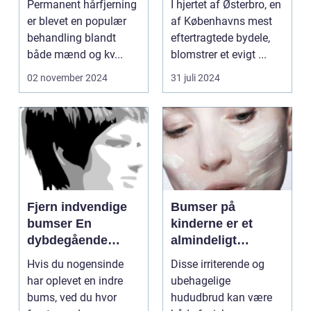
Permanent hårfjerning
I hjertet af Østerbro, en
Æstetiske
er blevet en populær
af Københavns mest
Behandlinger
behandling blandt
eftertragtede bydele,
både mænd og kv...
blomstrer et evigt ...
02 november 2024
31 juli 2024
Fjern indvendige
Bumser på
bumser En
kinderne er et
dybdegående
almindeligt
guide til smuk hud
problem, som
Hvis du nogensinde
Disse irriterende og
mange mennesker
har oplevet en indre
ubehagelige
oplever i løbet af
bums, ved du hvor
hududbrud kan være
deres liv