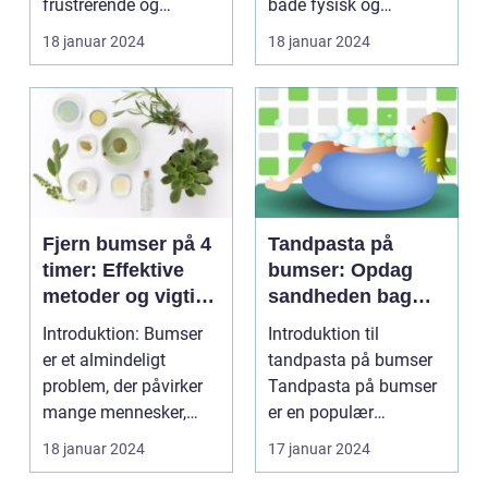
frustrerende og
både fysisk og
smertefuldt det kan
følelsesmæssigt
18 januar 2024
18 januar 2024
være. ...
belastende, især ...
Fjern bumser på 4
Tandpasta på
timer: Effektive
bumser: Opdag
metoder og vigtige
sandheden bag
oplysninger
dette populære
Introduktion: Bumser
Introduktion til
hjemmebehandlin
er et almindeligt
tandpasta på bumser
gsmiddel
problem, der påvirker
Tandpasta på bumser
mange mennesker,
er en populær
især dem i skønheds-
hjemmebehandlingsm
18 januar 2024
17 januar 2024
o...
etode, som...