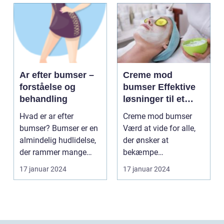
Ar efter bumser –
Creme mod
forståelse og
bumser Effektive
behandling
løsninger til et
glattere og mere
Hvad er ar efter
Creme mod bumser
sundt udseende
bumser? Bumser er en
Værd at vide for alle,
almindelig hudlidelse,
der ønsker at
der rammer mange
bekæmpe
mennesker i deres
hudproblemer
17 januar 2024
17 januar 2024
tee...
Introduktion til creme...