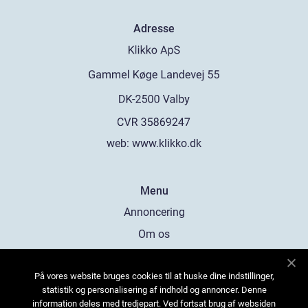
Adresse
web:
www.klikko.dk
Menu
Annoncering
Om os
Cookies
På vores website bruges cookies til at huske dine indstillinger,
Kontakt os
statistik og personalisering af indhold og annoncer. Denne
Sitemap
information deles med tredjepart. Ved fortsat brug af websiden