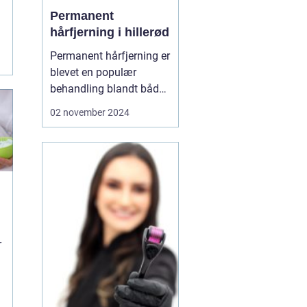
Permanent
f
hårfjerning i hillerød
g
Permanent hårfjerning er
blevet en populær
behandling blandt både
mænd og kvinder, som
02 november 2024
ønsker at slippe for den
løbende og ofte
tidskrævende proces
med traditionel
hårfjerning. I Hillerød er
mu...
r
e
e