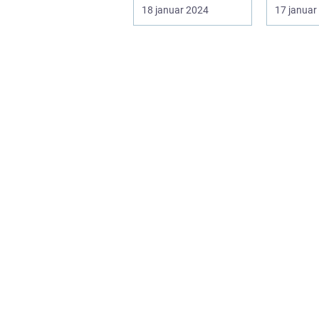
påvirker mange
populær
18 januar 2024
17 januar
mennesker, især
hjemmeb
dem i skønheds- o...
smetode,