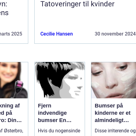
vn:
Tatoveringer til kvinder
ens
marts 2025
Cecilie Hansen
30 november 2024
kning af
Fjern
Bumser på
d på
indvendige
kinderne er et
ro: Din
bumser En
almindeligt
tion for
dybdegående
problem, som
 af Østerbro,
Hvis du nogensinde
Disse irriterende og
ske
guide til smuk
mange