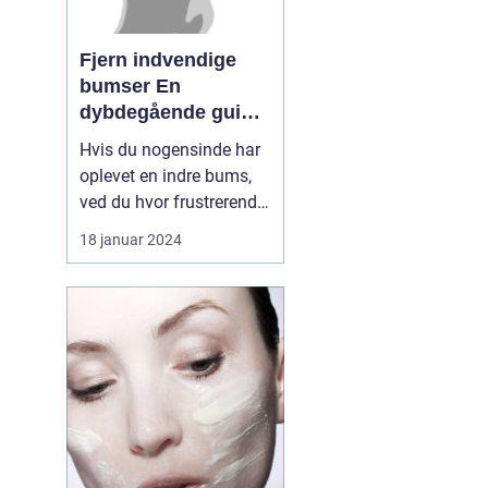
Fjern indvendige
bumser En
dybdegående guide
til smuk hud
Hvis du nogensinde har
oplevet en indre bums,
ved du hvor frustrerende
og smertefuldt det kan
18 januar 2024
være. Disse indre
bumser, også kendt som
subkutane bumser, kan
være svære at fjerne og
kan efterlade ar og
mærker på huden. I
denne artikel vil vi
uddybe al...