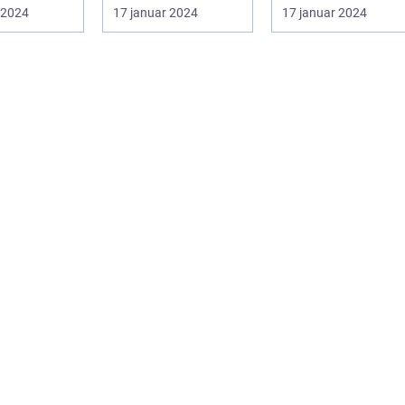
rammer mange
hudproblemer
 2024
17 januar 2024
17 januar 2024
ehandling
mennesker i deres
Introduktion til
 som...
tee...
creme...