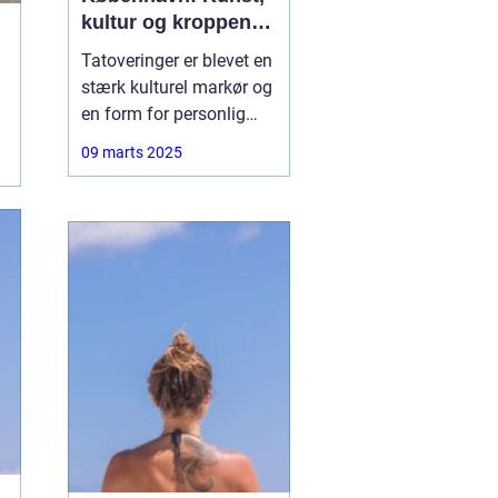
kultur og kroppens
lærred
Tatoveringer er blevet en
stærk kulturel markør og
en form for personlig
udtryk, der fascinerer
09 marts 2025
mange mennesker
verden over. I hjertet af
Danmark, København,
finder man et
blomstrende miljø for
denne unikke kunstart.