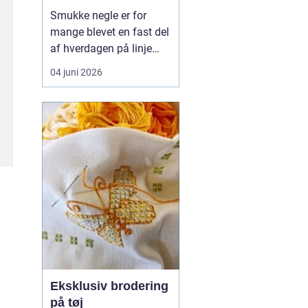
hverdagsvenlige
Smukke negle er for
negle
mange blevet en fast del
af hverdagen på linje
med frisør og hudpleje.
04 juni 2026
Når man
søger efter
negle værløse
, handler
det sjældent kun om
farve og design. De
fleste ønsker negle, der...
Eksklusiv brodering
på tøj