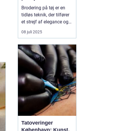
Brodering på tøj er en
tidløs teknik, der tilfører
et strejf af elegance og
individualitet til ethvert
08 juli 2025
stykke klæde. Denne
kunstform har fundet sin
vej ind i både hverdags-
og erhvervslivet gennem
sin evne til a...
Tatoveringer
København: Kunst,