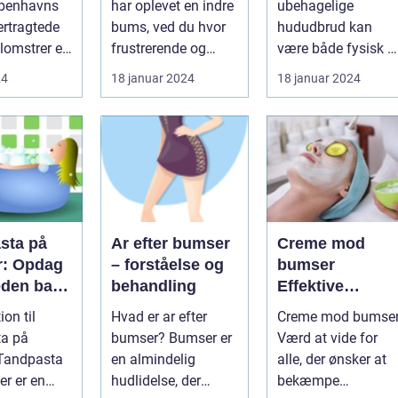
øbenhavns
har oplevet en indre
ubehagelige
linger
hud
mennesker
ertragtede
bums, ved du hvor
hududbrud kan
oplever i løbet a
lomstrer et
frustrerende og
være både fysisk o
deres liv
smertefuldt det kan
følelsesmæssigt
24
18 januar 2024
18 januar 2024
være. ...
belastende, især ...
sta på
Ar efter bumser
Creme mod
: Opdag
– forståelse og
bumser
den bag
behandling
Effektive
populære
løsninger til et
ion til
Hvad er ar efter
Creme mod bumse
behandli
glattere og mer
ta på
bumser? Bumser er
Værd at vide for
del
sundt udseend
en almindelig
alle, der ønsker at
r er en
hudlidelse, der
bekæmpe