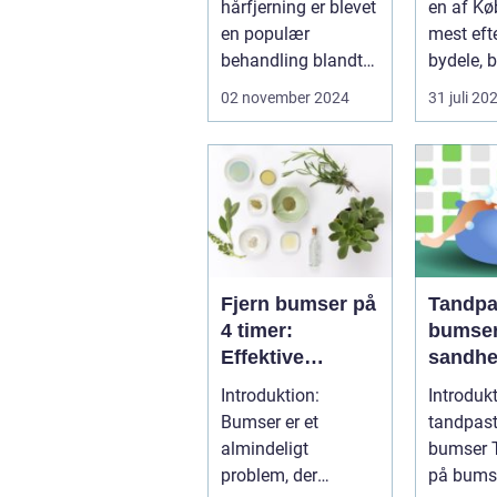
hårfjerning er blevet
en af K
Behand
en populær
mest eft
behandling blandt
bydele, b
både mænd og kv...
evigt ...
02 november 2024
31 juli 20
Fjern bumser på
Tandpa
4 timer:
bumser
Effektive
sandhe
metoder og
dette 
Introduktion:
Introdukt
vigtige
hjemme
Bumser er et
tandpas
oplysninger
ngsmid
almindeligt
bumser Tandpasta
problem, der
på bumse