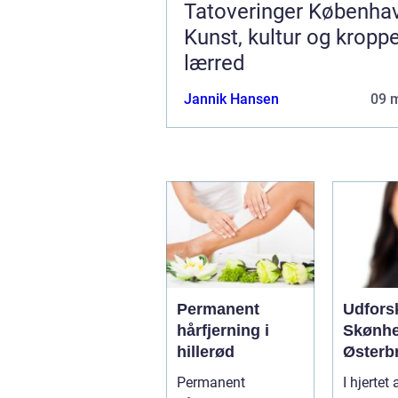
Tatoveringer Københa
Kunst, kultur og kropp
lærred
Jannik Hansen
09 
Permanent
Udfors
hårfjerning i
Skønhe
hillerød
Østerb
Destina
Permanent
I hjertet
Æsteti