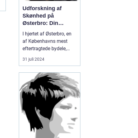
Udforskning af
Skønhed på
Østerbro: Din
Destination for
I hjertet af Østerbro, en
Æstetiske
af Københavns mest
Behandlinger
eftertragtede bydele,
blomstrer et evigt
31 juli 2024
førsteklasses tilbud
inden for skønhedspleje
og æstetiske
behandlinger. Med fuldt
fristed for
skønhedssøgende og
dem...