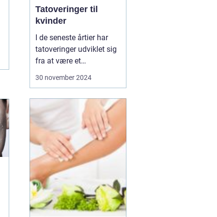
Tatoveringer til
kvinder
I de seneste årtier har
tatoveringer udviklet sig
fra at være et
nichefænomen til en
30 november 2024
udbredt kunstform, der
pryder huden på
mennesker over hele
verden. Især kvinder har
taget tatoveringer til sig
som et stærkt udtr...