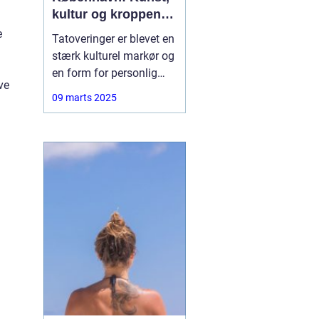
kultur og kroppens
lærred
e
Tatoveringer er blevet en
stærk kulturel markør og
en form for personlig
ve
udtryk, der fascinerer
09 marts 2025
mange mennesker
verden over. I hjertet af
Danmark, København,
finder man et
blomstrende miljø for
denne unikke kunstart.