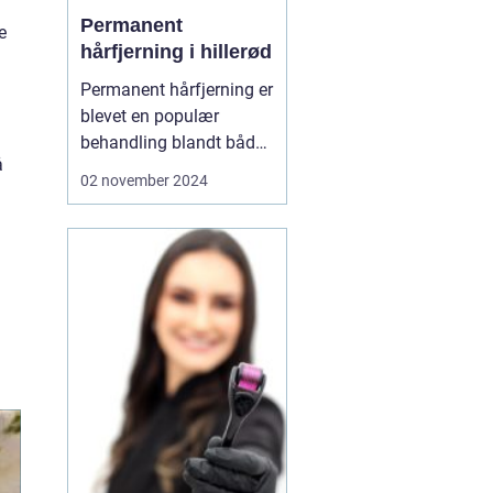
Permanent
e
hårfjerning i hillerød
Permanent hårfjerning er
blevet en populær
behandling blandt både
å
mænd og kvinder, som
02 november 2024
ønsker at slippe for den
løbende og ofte
tidskrævende proces
med traditionel
hårfjerning. I Hillerød er
mu...