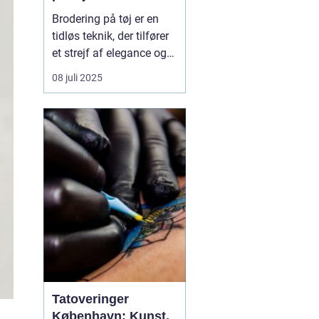
Brodering på tøj er en
tidløs teknik, der tilfører
et strejf af elegance og
individualitet til ethvert
08 juli 2025
stykke klæde. Denne
kunstform har fundet sin
vej ind i både hverdags-
og erhvervslivet gennem
sin evne til a...
Tatoveringer
København: Kunst,