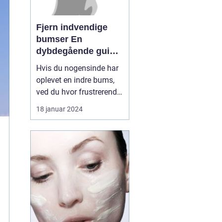
Fjern indvendige
bumser En
dybdegående guide
til smuk hud
Hvis du nogensinde har
oplevet en indre bums,
ved du hvor frustrerende
og smertefuldt det kan
18 januar 2024
være. Disse indre
bumser, også kendt som
subkutane bumser, kan
være svære at fjerne og
kan efterlade ar og
mærker på huden. I
denne artikel vil vi
uddybe al...