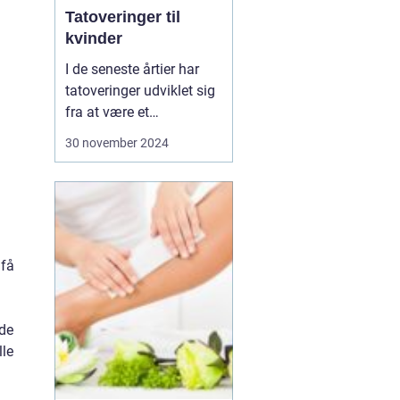
Tatoveringer til
kvinder
I de seneste årtier har
tatoveringer udviklet sig
fra at være et
nichefænomen til en
30 november 2024
udbredt kunstform, der
pryder huden på
mennesker over hele
verden. Især kvinder har
taget tatoveringer til sig
som et stærkt udtr...
 få
åde
lle