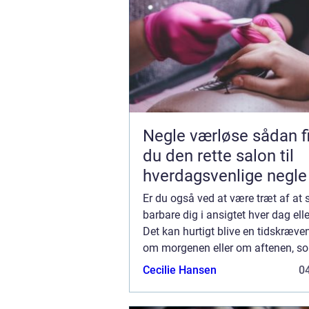
Negle værløse sådan finder
du den rette salon til
hverdagsvenlige negle
Er du også ved at være træt af at 
barbare dig i ansigtet hver dag elle
Det kan hurtigt blive en tidskræv
om morgenen eller om aftenen, s
være ret omstændigt, hvis du har t
Cecilie Hansen
04
hurtigt skal ud af døren. Det er meg