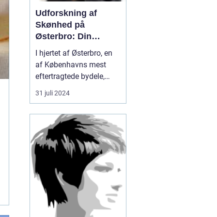
Udforskning af
Skønhed på
Østerbro: Din
Destination for
I hjertet af Østerbro, en
Æstetiske
af Københavns mest
Behandlinger
eftertragtede bydele,
blomstrer et evigt
31 juli 2024
førsteklasses tilbud
inden for skønhedspleje
og æstetiske
behandlinger. Med fuldt
fristed for
skønhedssøgende og
dem...