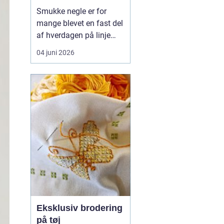
hverdagsvenlige
Smukke negle er for
negle
mange blevet en fast del
af hverdagen på linje
med frisør og hudpleje.
04 juni 2026
Når man
søger efter
negle værløse
, handler
det sjældent kun om
farve og design. De
fleste ønsker negle, der...
Eksklusiv brodering
på tøj