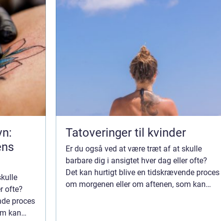
vn:
Tatoveringer til kvinder
ens
Er du også ved at være træt af at skulle
barbare dig i ansigtet hver dag eller ofte?
Det kan hurtigt blive en tidskrævende proces
skulle
om morgenen eller om aftenen, som kan
r ofte?
være ret omstændigt, hvis du har travlt og
ende proces
hurtigt skal ud af døren. Det er meget ...
om kan