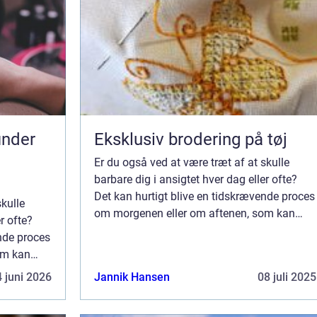
Eksklusiv brodering på tøj
Er du også ved at være træt af at skulle
barbare dig i ansigtet hver dag eller ofte?
Det kan hurtigt blive en tidskrævende proces
skulle
om morgenen eller om aftenen, som kan
r ofte?
være ret omstændigt, hvis du har travlt og
ende proces
hurtigt skal ud af døren. Det er meget ...
om kan
ravlt og
 juni 2026
Jannik Hansen
08 juli 2025
et ...