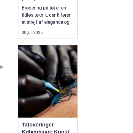
Brodering på tøj er en
tidløs teknik, der tilfører
et strejf af elegance og
individualitet til ethvert
08 juli 2025
stykke klæde. Denne
kunstform har fundet sin
vej ind i både hverdags-
og erhvervslivet gennem
sin evne til a...
r-
.
Tatoveringer
København: Kunst,