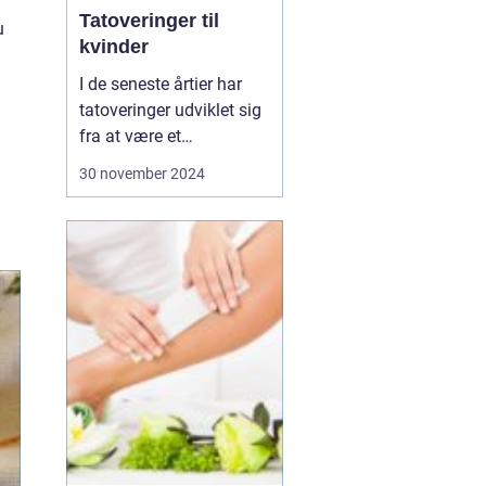
Tatoveringer til
u
kvinder
I de seneste årtier har
tatoveringer udviklet sig
fra at være et
nichefænomen til en
30 november 2024
udbredt kunstform, der
pryder huden på
mennesker over hele
verden. Især kvinder har
taget tatoveringer til sig
som et stærkt udtr...