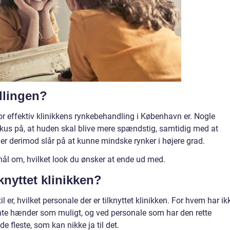
ndlingen?
hvor effektiv klinikkens rynkebehandling i København er. Nogle
okus på, at huden skal blive mere spændstig, samtidig med at
er derimod slår på at kunne mindske rynker i højere grad.
mål om, hvilket look du ønsker at ende ud med.
lknyttet klinikken?
l er, hvilket personale der er tilknyttet klinikken. For hvem har ik
te hænder som muligt, og ved personale som har den rette
e fleste, som kan nikke ja til det.