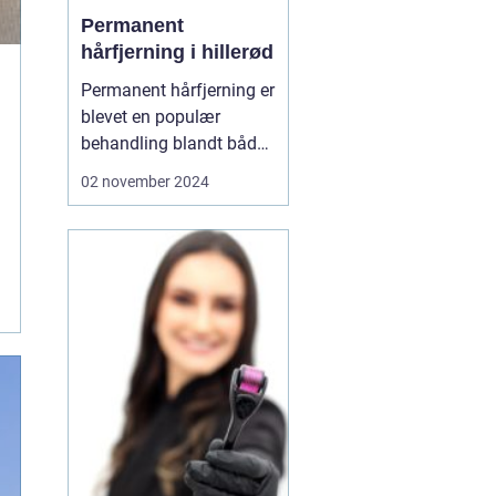
Permanent
hårfjerning i hillerød
Permanent hårfjerning er
blevet en populær
behandling blandt både
mænd og kvinder, som
02 november 2024
ønsker at slippe for den
løbende og ofte
tidskrævende proces
med traditionel
hårfjerning. I Hillerød er
mu...