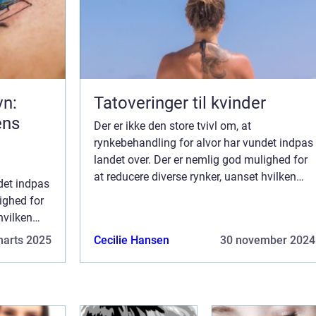
vn:
Tatoveringer til kvinder
ens
Der er ikke den store tvivl om, at
rynkebehandling for alvor har vundet indpas
landet over. Der er nemlig god mulighed for
at reducere diverse rynker, uanset hvilken
det indpas
alder du har. Det helt store spørgsmål er
ighed for
selvfølgelig bare, hvordan du finder den b...
hvilken
mål er
marts 2025
Cecilie Hansen
30 november 2024
r den b...