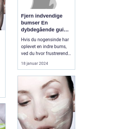
Fjern indvendige
bumser En
dybdegående guide
til smuk hud
Hvis du nogensinde har
oplevet en indre bums,
ved du hvor frustrerende
og smertefuldt det kan
18 januar 2024
være. Disse indre
bumser, også kendt som
f
subkutane bumser, kan
g
være svære at fjerne og
kan efterlade ar og
mærker på huden. I
denne artikel vil vi
uddybe al...