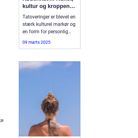
kultur og kroppens
lærred
Tatoveringer er blevet en
stærk kulturel markør og
en form for personlig
udtryk, der fascinerer
09 marts 2025
mange mennesker
verden over. I hjertet af
Danmark, København,
finder man et
blomstrende miljø for
denne unikke kunstart.
ke