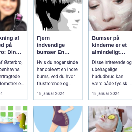
kning af
Fjern
Bumser på
d på
indvendige
kinderne er et
ro: Din
bumser En
almindeligt
tion for
dybdegående
problem, som
 af Østerbro,
Hvis du nogensinde
Disse irriterende og
ske
guide til smuk
mange
øbenhavns
har oplevet en indre
ubehagelige
linger
hud
mennesker
ertragtede
bums, ved du hvor
hududbrud kan
oplever i løbet a
lomstrer et
frustrerende og
være både fysisk o
deres liv
smertefuldt det kan
følelsesmæssigt
24
18 januar 2024
18 januar 2024
være. ...
belastende, især ...