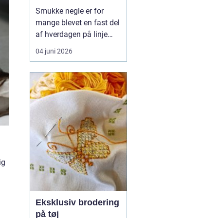
hverdagsvenlige
Smukke negle er for
negle
mange blevet en fast del
af hverdagen på linje
med frisør og hudpleje.
04 juni 2026
Når man
søger efter
negle værløse
, handler
det sjældent kun om
farve og design. De
fleste ønsker negle, der...
ig
Eksklusiv brodering
på tøj