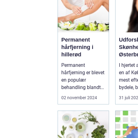
Permanent
Udfors
hårfjerning i
Skønhe
hillerød
Østerb
Destina
Permanent
I hjertet
Æsteti
hårfjerning er blevet
en af K
Behand
en populær
mest eft
behandling blandt
bydele, b
både mænd og kv...
evigt ...
02 november 2024
31 juli 20