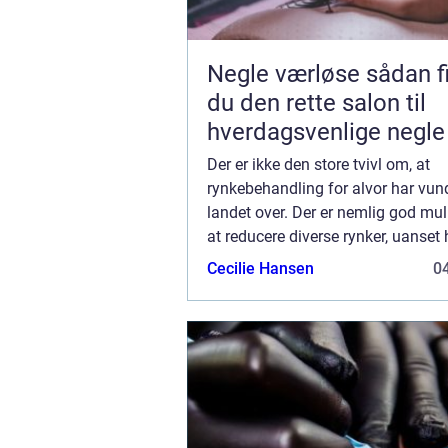
Negle værløse sådan finder
du den rette salon til
hverdagsvenlige negle
Der er ikke den store tvivl om, at
rynkebehandling for alvor har vun
landet over. Der er nemlig god mul
at reducere diverse rynker, uanset 
alder du har. Det helt store spørgs
Cecilie Hansen
04
selvfølgelig bare, hvordan du finde