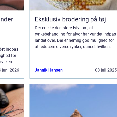
Eksklusiv brodering på tøj
Der er ikke den store tvivl om, at
rynkebehandling for alvor har vundet indpas
landet over. Der er nemlig god mulighed for
at reducere diverse rynker, uanset hvilken
det indpas
alder du har. Det helt store spørgsmål er
ighed for
selvfølgelig bare, hvordan du finder den b...
hvilken
mål er
 juni 2026
Jannik Hansen
08 juli 2025
r den b...