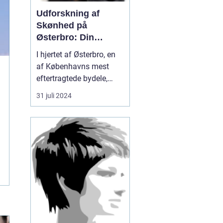
Udforskning af
Skønhed på
Østerbro: Din
Destination for
I hjertet af Østerbro, en
Æstetiske
af Københavns mest
Behandlinger
eftertragtede bydele,
blomstrer et evigt
31 juli 2024
førsteklasses tilbud
inden for skønhedspleje
og æstetiske
behandlinger. Med fuldt
fristed for
skønhedssøgende og
dem...