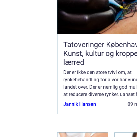
Tatoveringer Københa
Kunst, kultur og kropp
lærred
Der er ikke den store tvivl om, at
rynkebehandling for alvor har vun
landet over. Der er nemlig god mul
at reducere diverse rynker, uanset 
alder du har. Det helt store spørgs
Jannik Hansen
09 
selvfølgelig bare, hvordan du finde