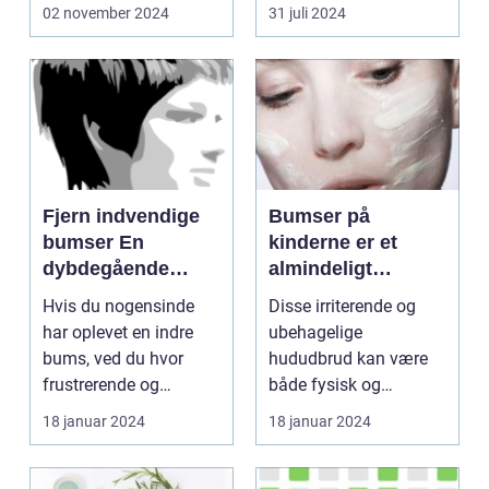
02 november 2024
31 juli 2024
Fjern indvendige
Bumser på
bumser En
kinderne er et
dybdegående
almindeligt
guide til smuk hud
problem, som
Hvis du nogensinde
Disse irriterende og
mange mennesker
har oplevet en indre
ubehagelige
oplever i løbet af
bums, ved du hvor
hududbrud kan være
deres liv
frustrerende og
både fysisk og
smertefuldt det kan
følelsesmæssigt
18 januar 2024
18 januar 2024
være. ...
belastende, især ...