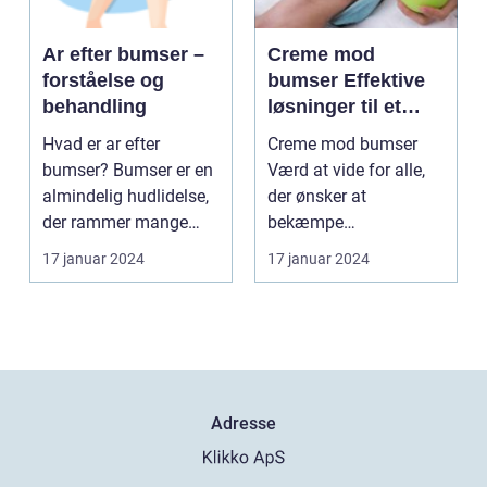
Ar efter bumser –
Creme mod
forståelse og
bumser Effektive
behandling
løsninger til et
glattere og mere
Hvad er ar efter
Creme mod bumser
sundt udseende
bumser? Bumser er en
Værd at vide for alle,
almindelig hudlidelse,
der ønsker at
der rammer mange
bekæmpe
mennesker i deres
hudproblemer
17 januar 2024
17 januar 2024
tee...
Introduktion til creme...
Adresse