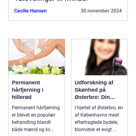
Cecilie Hansen
30 november 2024
Permanent
Udforskning af
hårfjerning i
Skønhed på
hillerød
Østerbro: Din
Destination for
Permanent hårfjerning
I hjertet af Østerbro, en
Æstetiske
er blevet en populær
af Københavns mest
Behandlinger
behandling blandt
eftertragtede bydele,
både mænd og kv...
blomstrer et evigt ...