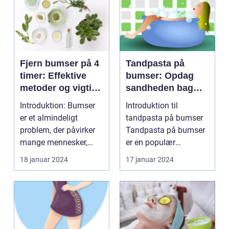
Fjern bumser på 4
Tandpasta på
timer: Effektive
bumser: Opdag
metoder og vigtige
sandheden bag
oplysninger
dette populære
Introduktion: Bumser
Introduktion til
hjemmebehandlin
er et almindeligt
tandpasta på bumser
gsmiddel
problem, der påvirker
Tandpasta på bumser
mange mennesker,
er en populær
især dem i skønheds-
hjemmebehandlingsm
18 januar 2024
17 januar 2024
o...
etode, som...