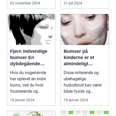
02 november 2024
31 juli 2024
Fjern indvendige
Bumser på
bumser En
kinderne er et
dybdegående
almindeligt
guide til smuk hud
problem, som
Hvis du nogensinde
Disse irriterende og
mange mennesker
har oplevet en indre
ubehagelige
oplever i løbet af
bums, ved du hvor
hududbrud kan være
deres liv
frustrerende og
både fysisk og
smertefuldt det kan
følelsesmæssigt
18 januar 2024
18 januar 2024
være. ...
belastende, især ...