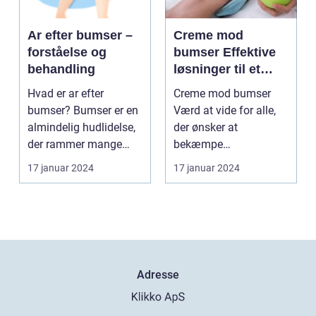
Ar efter bumser –
Creme mod
forståelse og
bumser Effektive
behandling
løsninger til et
glattere og mere
Hvad er ar efter
Creme mod bumser
sundt udseende
bumser? Bumser er en
Værd at vide for alle,
almindelig hudlidelse,
der ønsker at
der rammer mange
bekæmpe
mennesker i deres
hudproblemer
17 januar 2024
17 januar 2024
tee...
Introduktion til creme...
Adresse