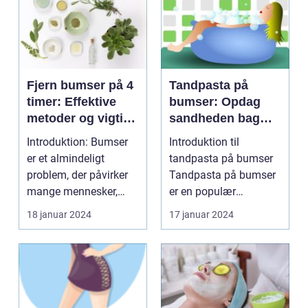
Fjern bumser på 4
Tandpasta på
timer: Effektive
bumser: Opdag
metoder og vigtige
sandheden bag
oplysninger
dette populære
Introduktion: Bumser
Introduktion til
hjemmebehandlin
er et almindeligt
tandpasta på bumser
gsmiddel
problem, der påvirker
Tandpasta på bumser
mange mennesker,
er en populær
især dem i skønheds-
hjemmebehandlingsm
18 januar 2024
17 januar 2024
o...
etode, som...