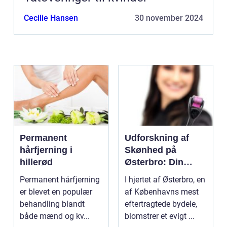
Cecilie Hansen
30 november 2024
Permanent
Udforskning af
hårfjerning i
Skønhed på
hillerød
Østerbro: Din
Destination for
Permanent hårfjerning
I hjertet af Østerbro, en
Æstetiske
er blevet en populær
af Københavns mest
Behandlinger
behandling blandt
eftertragtede bydele,
både mænd og kv...
blomstrer et evigt ...