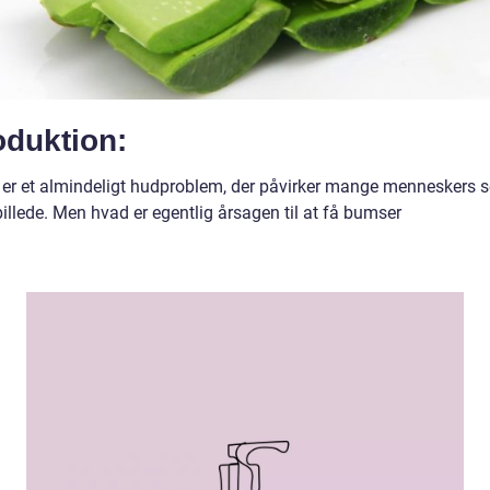
oduktion:
er et almindeligt hudproblem, der påvirker mange menneskers sel
illede. Men hvad er egentlig årsagen til at få bumser