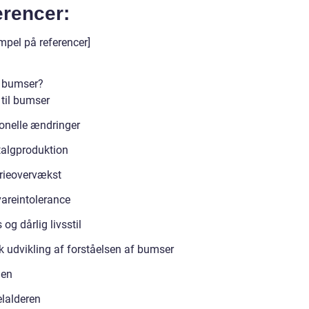
erencer:
mpel på referencer]
 bumser?
 til bumser
nelle ændringer
talgproduktion
rieovervækst
areintolerance
 og dårlig livsstil
k udvikling af forståelsen af bumser
den
lalderen