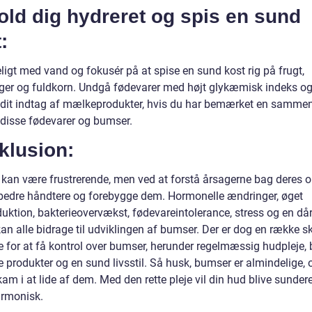
old dig hydreret og spis en sund
:
eligt med vand og fokusér på at spise en sund kost rig på frugt,
ger og fuldkorn. Undgå fødevarer med højt glykæmisk indeks o
 dit indtag af mælkeprodukter, hvis du har bemærket en samm
disse fødevarer og bumser.
klusion:
kan være frustrerende, men ved at forstå årsagerne bag deres 
bedre håndtere og forebygge dem. Hormonelle ændringer, øget
uktion, bakterieovervækst, fødevareintolerance, stress og en dår
 kan alle bidrage til udviklingen af bumser. Der er dog en række sk
e for at få kontrol over bumser, herunder regelmæssig hudpleje, 
e produkter og en sund livsstil. Så husk, bumser er almindelige, 
am i at lide af dem. Med den rette pleje vil din hud blive sunder
rmonisk.