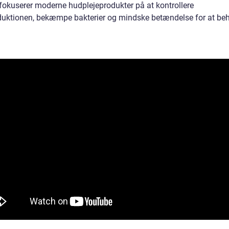
 fokuserer moderne hudplejeprodukter på at kontrollere
duktionen, bekæmpe bakterier og mindske betændelse for at be