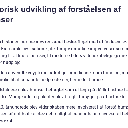
orisk udvikling af forståelsen af
ser
historien har mennesker været beskæftiget med at finde en løs
Fra gamle civilisationer, der brugte naturlige ingredienser som 
ing til at lindre bumser, til moderne tiders videnskabelige genn
r hudpleje.
tiden anvendte egypterne naturlige ingredienser som honning, alo
enolie til at behandle hudproblemer, herunder bumser.
elalderen blev bumser betragtet som et tegn på dårligt helbred e
der. Mange urter og planter blev brugt i forsøget på at helbrede
 20. århundrede blev videnskaben mere involveret i at forstå bum
sen af antibiotika blev det muligt at behandle bumser ved at 
evækst.