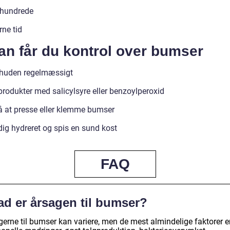
rhundrede
ne tid
an får du kontrol over bumser
huden regelmæssigt
produkter med salicylsyre eller benzoylperoxid
 at presse eller klemme bumser
dig hydreret og spis en sund kost
FAQ
ad er årsagen til bumser?
gerne til bumser kan variere, men de mest almindelige faktorer e