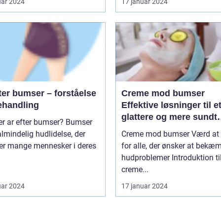
uar 2024
17 januar 2024
ter bumser – forståelse
Creme mod bumser
ehandling
Effektive løsninger til e
glattere og mere sundt
 ar efter bumser? Bumser
udseende
almindelig hudlidelse, der
Creme mod bumser Værd at vide
r mange mennesker i deres
for alle, der ønsker at bekæ
hudproblemer Introduktion til
creme...
uar 2024
17 januar 2024