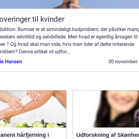
overinger til kvinder
duktion: Bumser er et almindeligt hudproblem, der påvirker man
skers selvtillid og selvbillede. Men hvad er egentlig årsagen til 
r ? Og hvad skal man vide, hvis man lider af dette irriterende
oblem? Denne artikel vil udfor...
lie Hansen
30 november
nent hårfjerning i
Udforskning af Skønhe