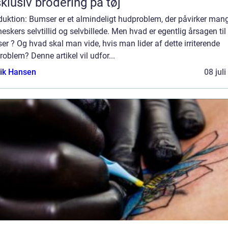
klusiv brodering på tøj
duktion: Bumser er et almindeligt hudproblem, der påvirker man
skers selvtillid og selvbillede. Men hvad er egentlig årsagen til 
r ? Og hvad skal man vide, hvis man lider af dette irriterende
oblem? Denne artikel vil udfor...
ik Hansen
08 jul