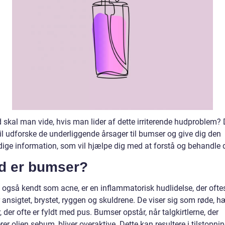
 skal man vide, hvis man lider af dette irriterende hudproblem?
vil udforske de underliggende årsager til bumser og give dig den
ige information, som vil hjælpe dig med at forstå og behandle
d er bumser?
 også kendt som acne, er en inflammatorisk hudlidelse, der ofte
 ansigtet, brystet, ryggen og skuldrene. De viser sig som røde, 
 der ofte er fyldt med pus. Bumser opstår, når talgkirtlerne, der
er olien sebum, bliver overaktive. Dette kan resultere i tilstopni