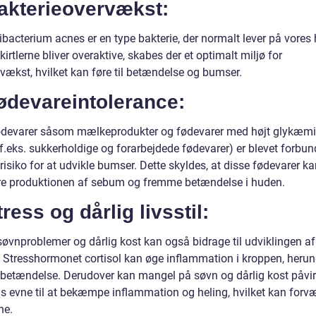
Bakterieovervækst:
bacterium acnes er en type bakterie, der normalt lever på vores 
kirtlerne bliver overaktive, skabes der et optimalt miljø for
vækst, hvilket kan føre til betændelse og bumser.
ødevareintolerance:
ødevarer såsom mælkeprodukter og fødevarer med højt glykæm
(f.eks. sukkerholdige og forarbejdede fødevarer) er blevet forbu
risiko for at udvikle bumser. Dette skyldes, at disse fødevarer k
re produktionen af sebum og fremme betændelse i huden.
tress og dårlig livsstil:
søvnproblemer og dårlig kost kan også bidrage til udviklingen af
 Stresshormonet cortisol kan øge inflammation i kroppen, herun
betændelse. Derudover kan mangel på søvn og dårlig kost påvi
s evne til at bekæmpe inflammation og heling, hvilket kan forv
ne.