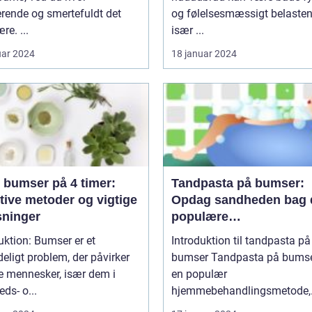
erende og smertefuldt det
og følelsesmæssigt belasten
re. ...
især ...
uar 2024
18 januar 2024
 bumser på 4 timer:
Tandpasta på bumser:
tive metoder og vigtige
Opdag sandheden bag 
sninger
populære
hjemmebehandlingsmid
uktion: Bumser er et
Introduktion til tandpasta på
eligt problem, der påvirker
bumser Tandpasta på bumser er
 mennesker, især dem i
en populær
ds- o...
hjemmebehandlingsmetode,
som...