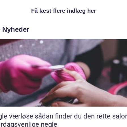
Få læst flere indlæg her
e Nyheder
se sådan finder du den rette salon til
rdagsvenlige negle