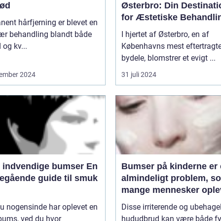
rød
Østerbro: Din Destinati
for Æstetiske Behandli
ent hårfjerning er blevet en
ær behandling blandt både
I hjertet af Østerbro, en af
og kv...
Københavns mest eftertragt
bydele, blomstrer et evigt ...
ember 2024
31 juli 2024
 indvendige bumser En
Bumser på kinderne er 
egående guide til smuk
almindeligt problem, s
mange mennesker oplev
løbet af deres liv
u nogensinde har oplevet en
Disse irriterende og ubehage
bums, ved du hvor
hududbrud kan være både fy