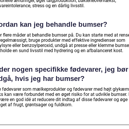
onelle ændringer, øget talgproduktion, bakterieovervækst,
areintolerance, stress og en dårlig livsstil.
ordan kan jeg behandle bumser?
er flere måder at behandle bumser på. Du kan starte med at rens
regelmæssigt, bruge produkter med effektive ingredienser som
cylsyre eller benzoylperoxid, undgå at presse eller klemme bumse
tholde en sund livsstil med hydrering og en afbalanceret kost.
der nogen specifikke fødevarer, jeg bør
dgå, hvis jeg har bumser?
e fødevarer som mælkeprodukter og fødevarer med højt glykæm
ks kan være forbundet med en øget risiko for at udvikle bumser.
være en god idé at reducere dit indtag af disse fødevarer og øge
get af frugt, grøntsager og fuldkorn.