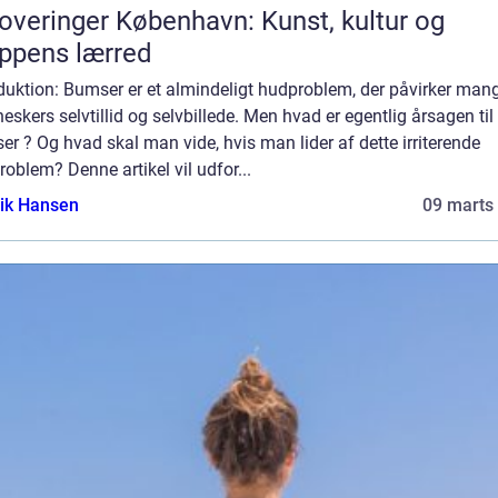
overinger København: Kunst, kultur og
ppens lærred
duktion: Bumser er et almindeligt hudproblem, der påvirker man
skers selvtillid og selvbillede. Men hvad er egentlig årsagen til 
r ? Og hvad skal man vide, hvis man lider af dette irriterende
oblem? Denne artikel vil udfor...
ik Hansen
09 marts