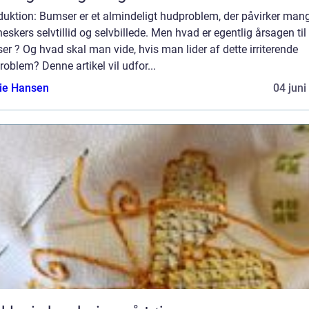
duktion: Bumser er et almindeligt hudproblem, der påvirker man
skers selvtillid og selvbillede. Men hvad er egentlig årsagen til 
r ? Og hvad skal man vide, hvis man lider af dette irriterende
oblem? Denne artikel vil udfor...
lie Hansen
04 juni