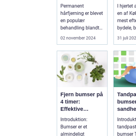
Destina
Permanent
I hjertet
Æsteti
hårfjerning er blevet
en af K
Behand
en populær
mest eft
behandling blandt
bydele, b
både mænd og kv...
evigt ...
02 november 2024
31 juli 20
Fjern bumser på
Tandpa
4 timer:
bumser
Effektive
sandhe
metoder og
dette 
Introduktion:
Introdukt
vigtige
hjemme
Bumser er et
tandpas
oplysninger
ngsmid
almindeligt
bumser Tandpasta