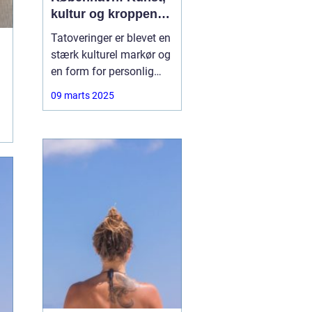
kultur og kroppens
lærred
Tatoveringer er blevet en
stærk kulturel markør og
en form for personlig
udtryk, der fascinerer
09 marts 2025
mange mennesker
verden over. I hjertet af
Danmark, København,
finder man et
blomstrende miljø for
denne unikke kunstart.