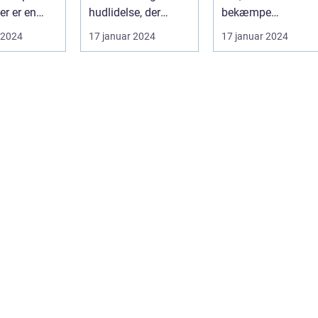
r er en
hudlidelse, der
bekæmpe
rammer mange
hudproblemer
 2024
17 januar 2024
17 januar 2024
ehandling
mennesker i deres
Introduktion til
 som...
tee...
creme...