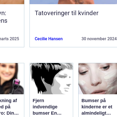
vn:
Tatoveringer til kvinder
ens
marts 2025
Cecilie Hansen
30 november 2024
kning af
Fjern
Bumser på
d på
indvendige
kinderne er et
ro: Din
bumser En
almindeligt