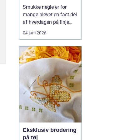
hverdagsvenlige
Smukke negle er for
negle
mange blevet en fast del
af hverdagen på linje
med frisør og hudpleje.
04 juni 2026
Når man
søger efter
negle værløse
, handler
det sjældent kun om
farve og design. De
fleste ønsker negle, der...
Eksklusiv brodering
på tøj