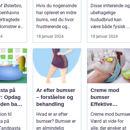
tion for
dybdegående
problem, som
 af Østerbro,
Hvis du nogensinde
Disse irriterende og
ske
guide til smuk
mange
øbenhavns
har oplevet en indre
ubehagelige
linger
hud
mennesker
ertragtede
bums, ved du hvor
hududbrud kan
oplever i løbet a
lomstrer et
frustrerende og
være både fysisk o
deres liv
smertefuldt det kan
følelsesmæssigt
24
18 januar 2024
18 januar 2024
være. ...
belastende, især ...
sta på
Ar efter bumser
Creme mod
: Opdag
– forståelse og
bumser
den bag
behandling
Effektive
populære
løsninger til et
ion til
Hvad er ar efter
Creme mod bumse
behandli
glattere og mer
ta på
bumser? Bumser er
Værd at vide for
del
sundt udseend
en almindelig
alle, der ønsker at