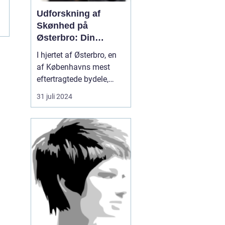
Udforskning af
Skønhed på
Østerbro: Din
Destination for
I hjertet af Østerbro, en
Æstetiske
af Københavns mest
Behandlinger
eftertragtede bydele,
blomstrer et evigt
31 juli 2024
førsteklasses tilbud
inden for skønhedspleje
og æstetiske
behandlinger. Med fuldt
fristed for
skønhedssøgende og
dem...