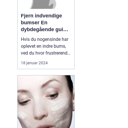
Fjern indvendige
bumser En
dybdegående guide
til smuk hud
Hvis du nogensinde har
oplevet en indre bums,
ved du hvor frustrerende
og smertefuldt det kan
18 januar 2024
være. Disse indre
bumser, også kendt som
subkutane bumser, kan
være svære at fjerne og
kan efterlade ar og
mærker på huden. I
denne artikel vil vi
uddybe al...