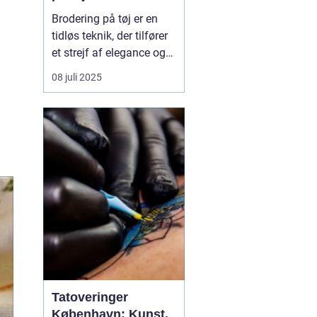
Brodering på tøj er en
tidløs teknik, der tilfører
et strejf af elegance og
individualitet til ethvert
08 juli 2025
stykke klæde. Denne
kunstform har fundet sin
vej ind i både hverdags-
og erhvervslivet gennem
sin evne til a...
Tatoveringer
København: Kunst,