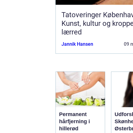
Tatoveringer Københa
Kunst, kultur og kropp
lærred
Jannik Hansen
09 
Permanent
Udfors
hårfjerning i
Skønhe
hillerød
Østerb