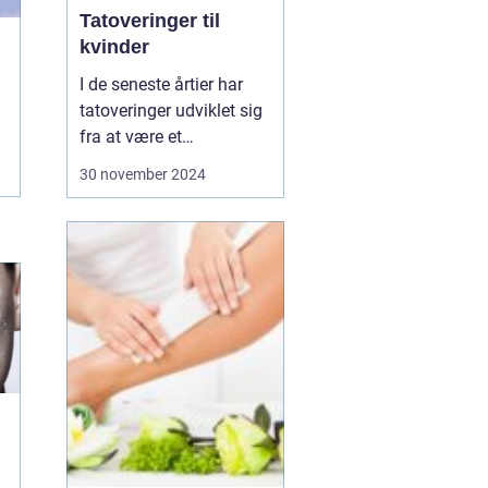
Tatoveringer til
kvinder
I de seneste årtier har
tatoveringer udviklet sig
fra at være et
nichefænomen til en
30 november 2024
udbredt kunstform, der
pryder huden på
mennesker over hele
verden. Især kvinder har
taget tatoveringer til sig
som et stærkt udtr...