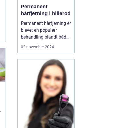
Permanent
hårfjerning i hillerød
f
Permanent hårfjerning er
g
blevet en populær
behandling blandt både
mænd og kvinder, som
02 november 2024
ønsker at slippe for den
løbende og ofte
tidskrævende proces
med traditionel
hårfjerning. I Hillerød er
mu...
r
e
e