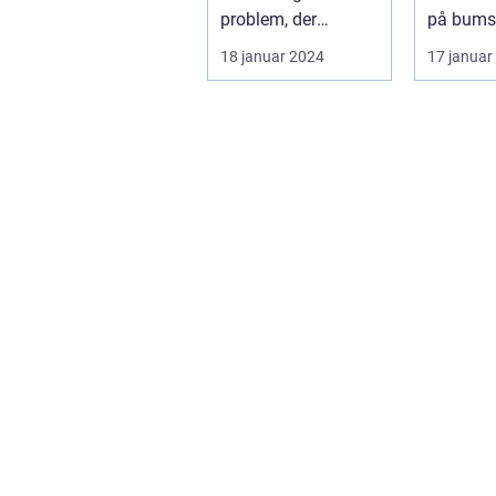
problem, der
på bumse
påvirker mange
populær
18 januar 2024
17 januar
mennesker, især
hjemmeb
dem i skønheds- o...
smetode,