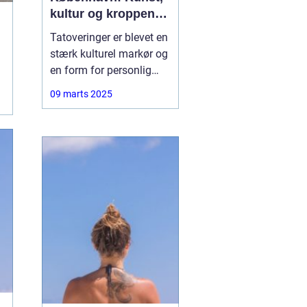
kultur og kroppens
lærred
Tatoveringer er blevet en
stærk kulturel markør og
en form for personlig
udtryk, der fascinerer
09 marts 2025
mange mennesker
verden over. I hjertet af
Danmark, København,
finder man et
blomstrende miljø for
denne unikke kunstart.