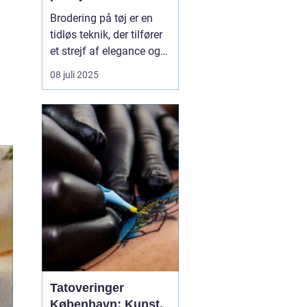
Brodering på tøj er en
tidløs teknik, der tilfører
et strejf af elegance og
individualitet til ethvert
08 juli 2025
stykke klæde. Denne
kunstform har fundet sin
vej ind i både hverdags-
og erhvervslivet gennem
sin evne til a...
Tatoveringer
København: Kunst,