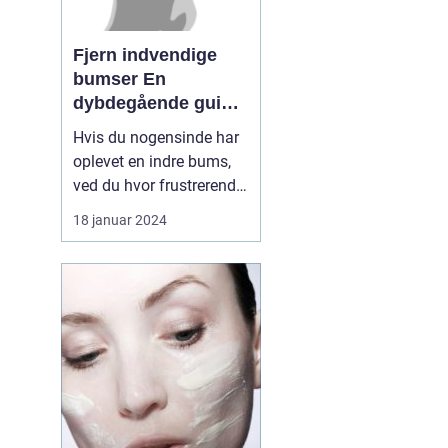
Fjern indvendige
bumser En
dybdegående guide
til smuk hud
Hvis du nogensinde har
oplevet en indre bums,
ved du hvor frustrerende
og smertefuldt det kan
18 januar 2024
være. Disse indre
bumser, også kendt som
subkutane bumser, kan
være svære at fjerne og
kan efterlade ar og
mærker på huden. I
denne artikel vil vi
uddybe al...