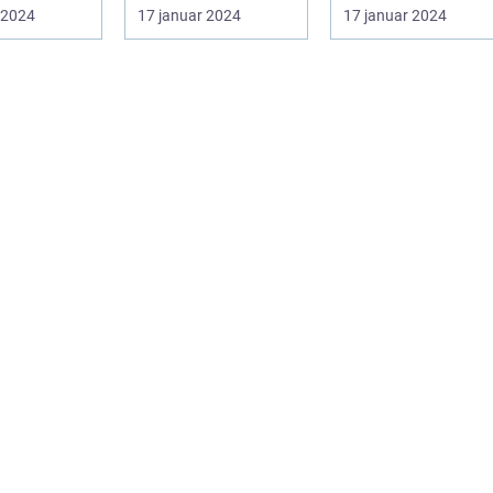
rammer mange
hudproblemer
 2024
17 januar 2024
17 januar 2024
ehandling
mennesker i deres
Introduktion til
 som...
tee...
creme...