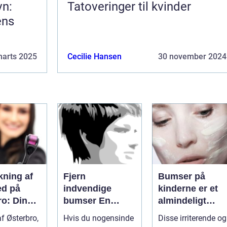
vn:
Tatoveringer til kvinder
ens
marts 2025
Cecilie Hansen
30 november 2024
kning af
Fjern
Bumser på
d på
indvendige
kinderne er et
ro: Din
bumser En
almindeligt
tion for
dybdegående
problem, som
 af Østerbro,
Hvis du nogensinde
Disse irriterende og
ske
guide til smuk
mange