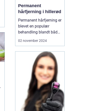
Permanent
f
hårfjerning i hillerød
g
Permanent hårfjerning er
blevet en populær
behandling blandt både
mænd og kvinder, som
02 november 2024
ønsker at slippe for den
løbende og ofte
tidskrævende proces
med traditionel
hårfjerning. I Hillerød er
mu...
r
e
e