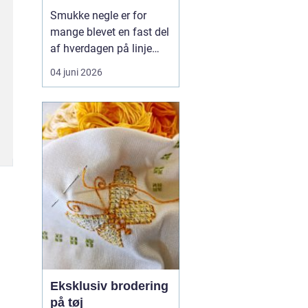
hverdagsvenlige
Smukke negle er for
negle
mange blevet en fast del
af hverdagen på linje
med frisør og hudpleje.
04 juni 2026
Når man
søger efter
negle værløse
, handler
det sjældent kun om
farve og design. De
fleste ønsker negle, der...
Eksklusiv brodering
på tøj