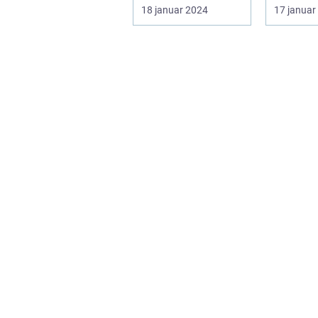
påvirker mange
populær
18 januar 2024
17 januar
mennesker, især
hjemmeb
dem i skønheds- o...
smetode,