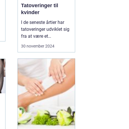
Tatoveringer til
kvinder
I de seneste årtier har
tatoveringer udviklet sig
fra at være et
nichefænomen til en
30 november 2024
udbredt kunstform, der
pryder huden på
mennesker over hele
verden. Især kvinder har
taget tatoveringer til sig
som et stærkt udtr...