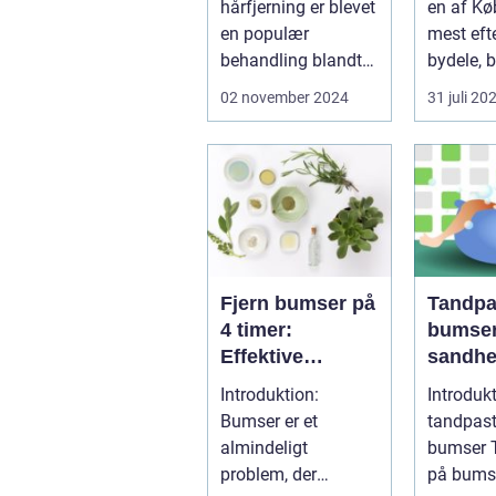
hårfjerning er blevet
en af K
Behand
en populær
mest eft
behandling blandt
bydele, b
både mænd og kv...
evigt ...
02 november 2024
31 juli 20
Fjern bumser på
Tandpa
4 timer:
bumser
Effektive
sandhe
metoder og
dette 
Introduktion:
Introdukt
vigtige
hjemme
Bumser er et
tandpas
oplysninger
ngsmid
almindeligt
bumser Tandpasta
problem, der
på bumse