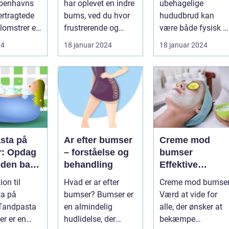
øbenhavns
har oplevet en indre
ubehagelige
linger
hud
mennesker
ertragtede
bums, ved du hvor
hududbrud kan
oplever i løbet a
lomstrer et
frustrerende og
være både fysisk o
deres liv
smertefuldt det kan
følelsesmæssigt
24
18 januar 2024
18 januar 2024
være. ...
belastende, især ...
sta på
Ar efter bumser
Creme mod
: Opdag
– forståelse og
bumser
den bag
behandling
Effektive
populære
løsninger til et
ion til
Hvad er ar efter
Creme mod bumse
behandli
glattere og mer
ta på
bumser? Bumser er
Værd at vide for
del
sundt udseend
en almindelig
alle, der ønsker at
r er en
hudlidelse, der
bekæmpe