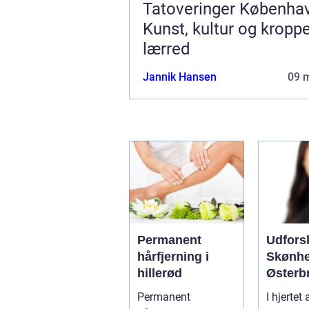
Tatoveringer Københa
Kunst, kultur og kropp
lærred
Jannik Hansen
09 
Permanent
Udfors
hårfjerning i
Skønhe
hillerød
Østerb
Destina
Permanent
I hjertet
Æsteti