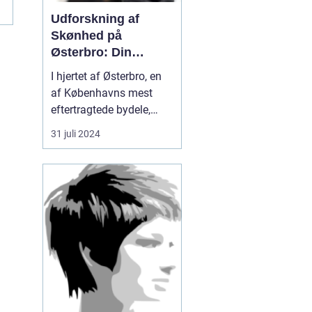
Udforskning af
Skønhed på
Østerbro: Din
Destination for
I hjertet af Østerbro, en
Æstetiske
af Københavns mest
Behandlinger
eftertragtede bydele,
blomstrer et evigt
31 juli 2024
førsteklasses tilbud
inden for skønhedspleje
og æstetiske
behandlinger. Med fuldt
fristed for
skønhedssøgende og
dem...