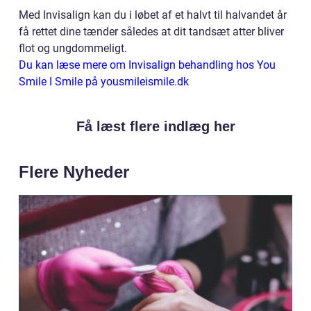
Med Invisalign kan du i løbet af et halvt til halvandet år
få rettet dine tænder således at dit tandsæt atter bliver
flot og ungdommeligt.
Du kan læse mere om Invisalign behandling hos You
Smile I Smile på yousmileismile.dk
Få læst flere indlæg her
Flere Nyheder