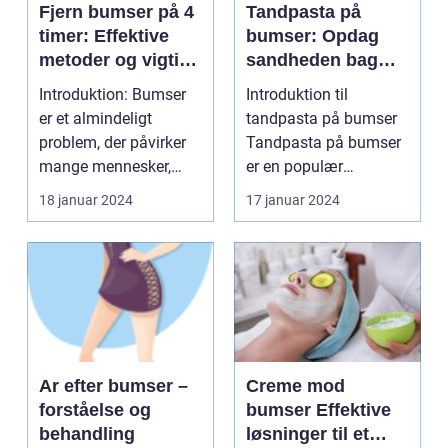
Fjern bumser på 4
Tandpasta på
timer: Effektive
bumser: Opdag
metoder og vigtige
sandheden bag
oplysninger
dette populære
Introduktion: Bumser
Introduktion til
hjemmebehandlin
er et almindeligt
tandpasta på bumser
gsmiddel
problem, der påvirker
Tandpasta på bumser
mange mennesker,
er en populær
især dem i skønheds-
hjemmebehandlingsm
18 januar 2024
17 januar 2024
o...
etode, som...
Ar efter bumser –
Creme mod
forståelse og
bumser Effektive
behandling
løsninger til et