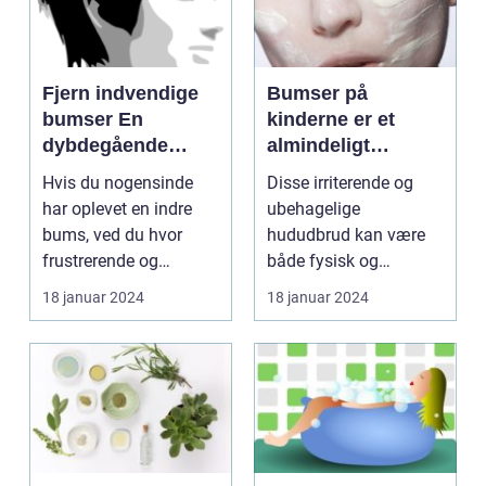
Fjern indvendige
Bumser på
bumser En
kinderne er et
dybdegående
almindeligt
guide til smuk hud
problem, som
Hvis du nogensinde
Disse irriterende og
mange mennesker
har oplevet en indre
ubehagelige
oplever i løbet af
bums, ved du hvor
hududbrud kan være
deres liv
frustrerende og
både fysisk og
smertefuldt det kan
følelsesmæssigt
18 januar 2024
18 januar 2024
være. ...
belastende, især ...