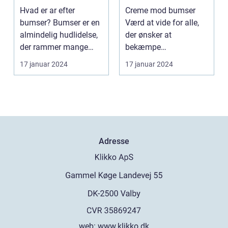
glattere og mere
Hvad er ar efter
Creme mod bumser
sundt udseende
bumser? Bumser er en
Værd at vide for alle,
almindelig hudlidelse,
der ønsker at
der rammer mange
bekæmpe
mennesker i deres
hudproblemer
17 januar 2024
17 januar 2024
tee...
Introduktion til creme...
Adresse
web:
www.klikko.dk