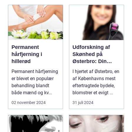
Permanent
Udforskning af
hårfjerning i
Skønhed på
hillerød
Østerbro: Din
Destination for
Permanent hårfjerning
I hjertet af Østerbro, en
Æstetiske
er blevet en populær
af Københavns mest
Behandlinger
behandling blandt
eftertragtede bydele,
både mænd og kv...
blomstrer et evigt ...
02 november 2024
31 juli 2024