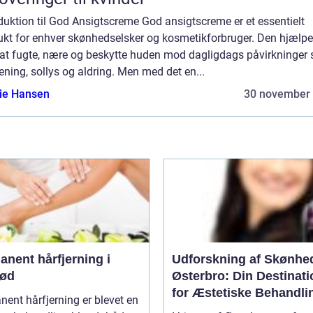
duktion til God Ansigtscreme God ansigtscreme er et essentielt
ukt for enhver skønhedselsker og kosmetikforbruger. Den hjælpe
at fugte, nære og beskytte huden mod dagligdags påvirkninger
ening, sollys og aldring. Men med det en...
lie Hansen
30 november
nent hårfjerning i
Udforskning af Skønhe
rød
Østerbro: Din Destinati
for Æstetiske Behandli
ent hårfjerning er blevet en