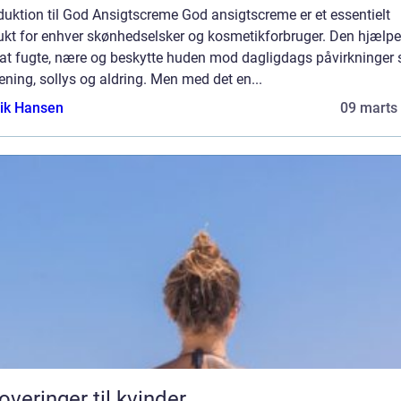
duktion til God Ansigtscreme God ansigtscreme er et essentielt
ukt for enhver skønhedselsker og kosmetikforbruger. Den hjælpe
at fugte, nære og beskytte huden mod dagligdags påvirkninger
ening, sollys og aldring. Men med det en...
ik Hansen
09 marts
overinger til kvinder