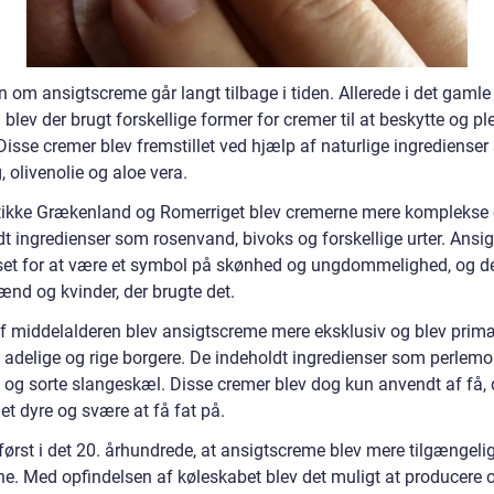
n om ansigtscreme går langt tilbage i tiden. Allerede i det gamle
blev der brugt forskellige former for cremer til at beskytte og pl
Disse cremer blev fremstillet ved hjælp af naturlige ingrediense
 olivenolie og aloe vera.
ntikke Grækenland og Romerriget blev cremerne mere komplekse
dt ingredienser som rosenvand, bivoks og forskellige urter. Ansi
set for at være et symbol på skønhed og ungdommelighed, og de
nd og kvinder, der brugte det.
 af middelalderen blev ansigtscreme mere eksklusiv og blev prim
 adelige og rige borgere. De indeholdt ingredienser som perlemor
og sorte slangeskæl. Disse cremer blev dog kun anvendt af få, 
et dyre og svære at få fat på.
først i det 20. århundrede, at ansigtscreme blev mere tilgængelig
e. Med opfindelsen af køleskabet blev det muligt at producere 