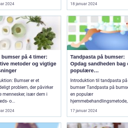
uar 2024
18 januar 2024
 bumser på 4 timer:
Tandpasta på bumser:
tive metoder og vigtige
Opdag sandheden bag 
sninger
populære
hjemmebehandlingsmid
uktion: Bumser er et
Introduktion til tandpasta på
eligt problem, der påvirker
bumser Tandpasta på bumser er
 mennesker, især dem i
en populær
ds- o...
hjemmebehandlingsmetode,
som...
uar 2024
17 januar 2024