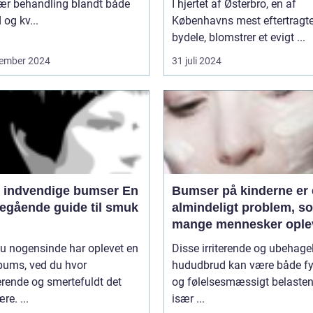
ær behandling blandt både
I hjertet af Østerbro, en af
og kv...
Københavns mest eftertragt
bydele, blomstrer et evigt ...
ember 2024
31 juli 2024
 indvendige bumser En
Bumser på kinderne er 
egående guide til smuk
almindeligt problem, s
mange mennesker oplev
løbet af deres liv
u nogensinde har oplevet en
Disse irriterende og ubehage
bums, ved du hvor
hududbrud kan være både fy
erende og smertefuldt det
og følelsesmæssigt belasten
re. ...
især ...