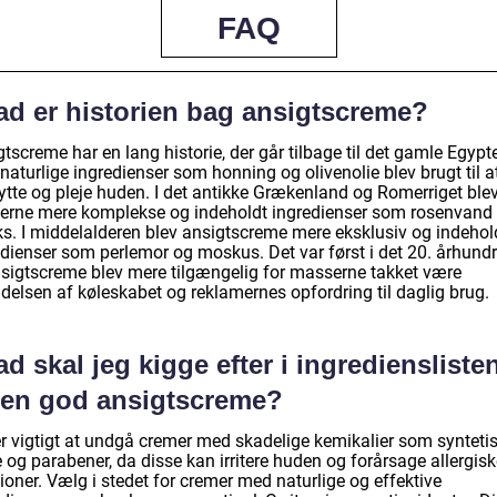
FAQ
ad er historien bag ansigtscreme?
tscreme har en lang historie, der går tilbage til det gamle Egypt
naturlige ingredienser som honning og olivenolie blev brugt til a
ytte og pleje huden. I det antikke Grækenland og Romerriget ble
erne mere komplekse og indeholdt ingredienser som rosenvand
ks. I middelalderen blev ansigtscreme mere eksklusiv og indehol
edienser som perlemor og moskus. Det var først i det 20. århundr
nsigtscreme blev mere tilgængelig for masserne takket være
delsen af køleskabet og reklamernes opfordring til daglig brug.
d skal jeg kigge efter i ingrediensliste
 en god ansigtscreme?
er vigtigt at undgå cremer med skadelige kemikalier som synteti
 og parabener, da disse kan irritere huden og forårsage allergis
ioner. Vælg i stedet for cremer med naturlige og effektive