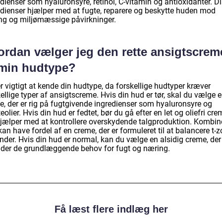
dienser som hyaluronsyre, retinol, C-vitamin og antioxidanter. D
edienser hjælper med at fugte, reparere og beskytte huden mod
ing og miljømæssige påvirkninger.
ordan vælger jeg den rette ansigtscrem
l min hudtype?
r vigtigt at kende din hudtype, da forskellige hudtyper kræver
ellige typer af ansigtscreme. Hvis din hud er tør, skal du vælge 
e, der er rig på fugtgivende ingredienser som hyaluronsyre og
eolier. Hvis din hud er fedtet, bør du gå efter en let og oliefri cre
hjælper med at kontrollere overskydende talgproduktion. Kombin
an have fordel af en creme, der er formuleret til at balancere t-
nder. Hvis din hud er normal, kan du vælge en alsidig creme, der
lder de grundlæggende behov for fugt og næring.
Få læst flere indlæg her