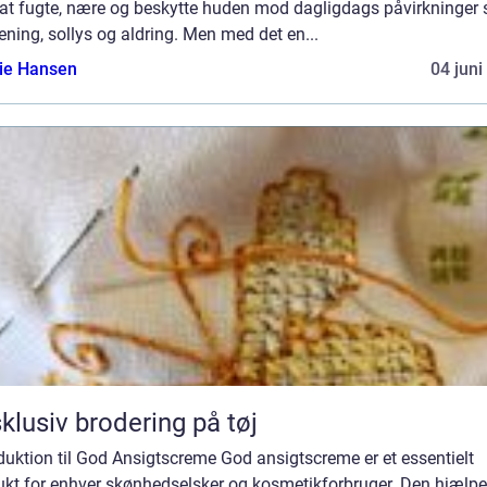
at fugte, nære og beskytte huden mod dagligdags påvirkninger
ening, sollys og aldring. Men med det en...
lie Hansen
04 juni
klusiv brodering på tøj
duktion til God Ansigtscreme God ansigtscreme er et essentielt
ukt for enhver skønhedselsker og kosmetikforbruger. Den hjælpe