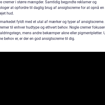
e cremer i større mængder. Samtidig begyndte reklamer og
loger at opfordre til daglig brug af ansigtscreme for at opnå e
ejet hud.
r markedet fyldt med et utal af mærker og typer af ansigtscreme.
cremer til enhver hudtype og ethvert behov. Nogle cremer fokuser
aldringstegn, mens andre bekæmper akne eller pigmentpletter. 
e behov er, er der en god ansigtscreme til dig.