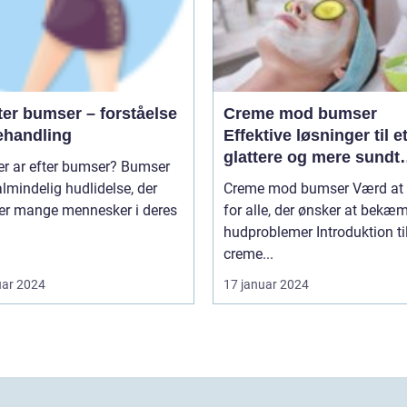
ter bumser – forståelse
Creme mod bumser
ehandling
Effektive løsninger til e
glattere og mere sundt
 ar efter bumser? Bumser
udseende
almindelig hudlidelse, der
Creme mod bumser Værd at vide
r mange mennesker i deres
for alle, der ønsker at bekæ
hudproblemer Introduktion til
creme...
uar 2024
17 januar 2024