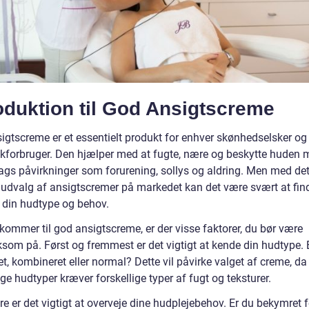
oduktion til God Ansigtscreme
igtscreme er et essentielt produkt for enhver skønhedselsker og
kforbruger. Den hjælper med at fugte, nære og beskytte huden
ags påvirkninger som forurening, sollys og aldring. Men med de
udvalg af ansigtscremer på markedet kan det være svært at fin
r din hudtype og behov.
kommer til god ansigtscreme, er der visse faktorer, du bør være
om på. Først og fremmest er det vigtigt at kende din hudtype. 
tet, kombineret eller normal? Dette vil påvirke valget af creme, da
ige hudtyper kræver forskellige typer af fugt og teksturer.
re er det vigtigt at overveje dine hudplejebehov. Er du bekymret f