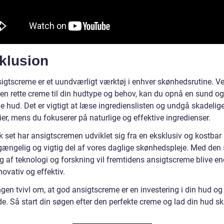
klusion
igtscreme er et uundværligt værktøj i enhver skønhedsrutine. Ve
en rette creme til din hudtype og behov, kan du opnå en sund og
e hud. Det er vigtigt at læse ingredienslisten og undgå skadelig
er, mens du fokuserer på naturlige og effektive ingredienser.
k set har ansigtscremen udviklet sig fra en eksklusiv og kostbar
ilgængelig og vigtig del af vores daglige skønhedspleje. Med den
ng af teknologi og forskning vil fremtidens ansigtscreme blive e
ovativ og effektiv.
ngen tvivl om, at god ansigtscreme er en investering i din hud og 
e. Så start din søgen efter den perfekte creme og lad din hud sk