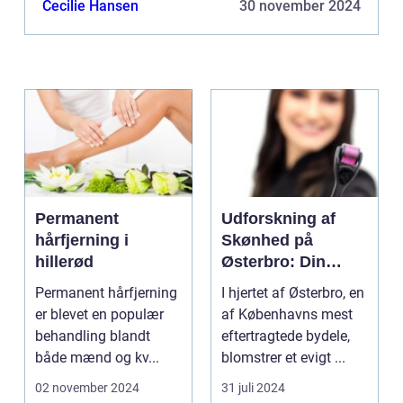
Cecilie Hansen
30 november 2024
Permanent
Udforskning af
hårfjerning i
Skønhed på
hillerød
Østerbro: Din
Destination for
Permanent hårfjerning
I hjertet af Østerbro, en
Æstetiske
er blevet en populær
af Københavns mest
Behandlinger
behandling blandt
eftertragtede bydele,
både mænd og kv...
blomstrer et evigt ...
02 november 2024
31 juli 2024