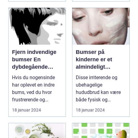
Fjern indvendige
Bumser på
bumser En
kinderne er et
dybdegående
almindeligt
guide til smuk hud
problem, som
Hvis du nogensinde
Disse irriterende og
mange mennesker
har oplevet en indre
ubehagelige
oplever i løbet af
bums, ved du hvor
hududbrud kan være
deres liv
frustrerende og
både fysisk og
smertefuldt det kan
følelsesmæssigt
18 januar 2024
18 januar 2024
være. ...
belastende, især ...