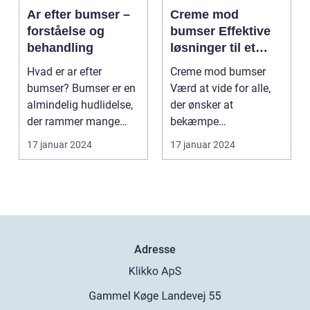
Ar efter bumser –
Creme mod
forståelse og
bumser Effektive
behandling
løsninger til et
glattere og mere
Hvad er ar efter
Creme mod bumser
sundt udseende
bumser? Bumser er en
Værd at vide for alle,
almindelig hudlidelse,
der ønsker at
der rammer mange
bekæmpe
mennesker i deres
hudproblemer
17 januar 2024
17 januar 2024
tee...
Introduktion til creme...
Adresse