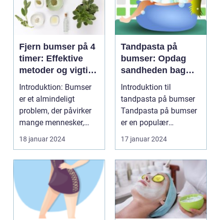
Fjern bumser på 4
Tandpasta på
timer: Effektive
bumser: Opdag
metoder og vigtige
sandheden bag
oplysninger
dette populære
Introduktion: Bumser
Introduktion til
hjemmebehandlin
er et almindeligt
tandpasta på bumser
gsmiddel
problem, der påvirker
Tandpasta på bumser
mange mennesker,
er en populær
især dem i skønheds-
hjemmebehandlingsm
18 januar 2024
17 januar 2024
o...
etode, som...