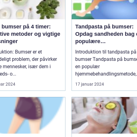
 bumser på 4 timer:
Tandpasta på bumser:
tive metoder og vigtige
Opdag sandheden bag 
sninger
populære
hjemmebehandlingsmid
uktion: Bumser er et
Introduktion til tandpasta på
eligt problem, der påvirker
bumser Tandpasta på bumser er
 mennesker, især dem i
en populær
ds- o...
hjemmebehandlingsmetode,
som...
uar 2024
17 januar 2024