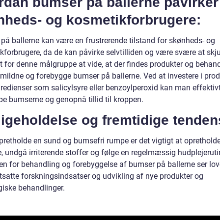
rdan bumser på ballerne påvirker
nheds- og kosmetikforbrugere:
på ballerne kan være en frustrerende tilstand for skønheds- og
forbrugere, da de kan påvirke selvtilliden og være svære at skju
gt for denne målgruppe at vide, at der findes produkter og behand
 mildne og forebygge bumser på ballerne. Ved at investere i prod
redienser som salicylsyre eller benzoylperoxid kan man effektiv
 bumserne og genopnå tillid til kroppen.
igeholdelse og fremtidige tenden
opretholde en sund og bumsefri rumpe er det vigtigt at oprethold
, undgå irriterende stoffer og følge en regelmæssig hudplejeruti
en for behandling og forebyggelse af bumser på ballerne ser lo
tsatte forskningsindsatser og udvikling af nye produkter og
giske behandlinger.