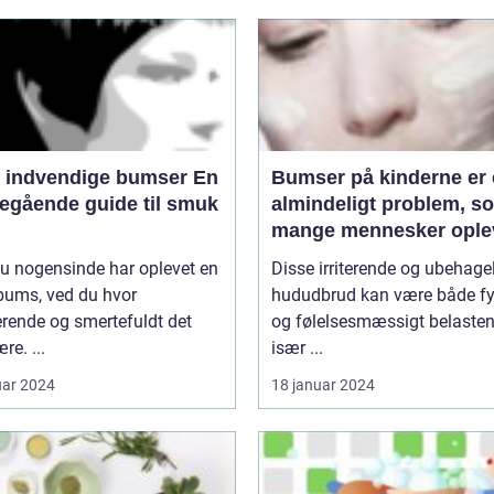
 indvendige bumser En
Bumser på kinderne er 
egående guide til smuk
almindeligt problem, s
mange mennesker oplev
løbet af deres liv
u nogensinde har oplevet en
Disse irriterende og ubehage
bums, ved du hvor
hududbrud kan være både fy
erende og smertefuldt det
og følelsesmæssigt belasten
re. ...
især ...
uar 2024
18 januar 2024