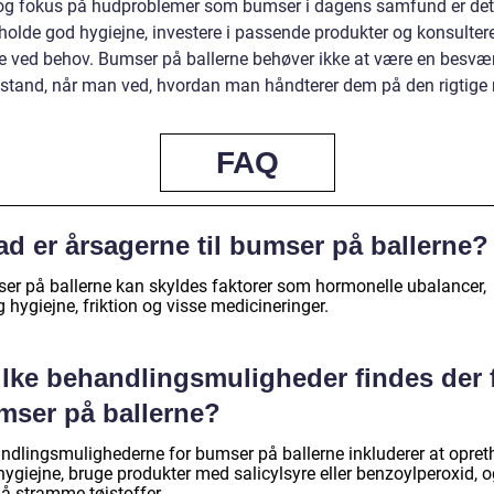
og fokus på hudproblemer som bumser i dagens samfund er det 
tholde god hygiejne, investere i passende produkter og konsulter
 ved behov. Bumser på ballerne behøver ikke at være en besværl
tilstand, når man ved, hvordan man håndterer dem på den rigtige
FAQ
d er årsagerne til bumser på ballerne?
er på ballerne kan skyldes faktorer som hormonelle ubalancer,
g hygiejne, friktion og visse medicineringer.
ilke behandlingsmuligheder findes der 
mser på ballerne?
ndlingsmulighederne for bumser på ballerne inkluderer at opret
ygiejne, bruge produkter med salicylsyre eller benzoylperoxid, o
å stramme tøjstoffer.