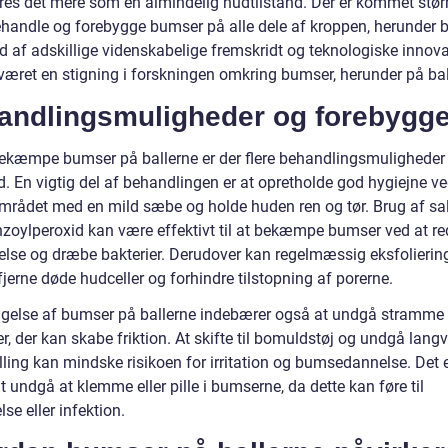
res det mere som en almindelig hudtilstand. Der er kommet stør
ehandle og forebygge bumser på alle dele af kroppen, herunder b
d af adskillige videnskabelige fremskridt og teknologiske innova
 været en stigning i forskningen omkring bumser, herunder på bal
andlingsmuligheder og forebygge
bekæmpe bumser på ballerne er der flere behandlingsmuligheder t
. En vigtig del af behandlingen er at opretholde god hygiejne ve
mrådet med en mild sæbe og holde huden ren og tør. Brug af sal
enzoylperoxid kan være effektivt til at bekæmpe bumser ved at r
lse og dræbe bakterier. Derudover kan regelmæssig eksfolierin
jerne døde hudceller og forhindre tilstopning af porerne.
gelse af bumser på ballerne indebærer også at undgå stramme
er, der kan skabe friktion. At skifte til bomuldstøj og undgå lang
lling kan mindske risikoen for irritation og bumsedannelse. Det 
at undgå at klemme eller pille i bumserne, da dette kan føre til
se eller infektion.