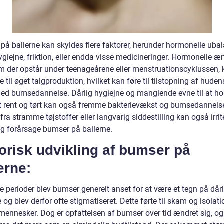
på ballerne kan skyldes flere faktorer, herunder hormonelle ubal
ygiejne, friktion, eller endda visse medicineringer. Hormonelle æn
 der opstår under teenageårene eller menstruationscyklussen, 
 til øget talgproduktion, hvilket kan føre til tilstopning af huden
ed bumsedannelse. Dårlig hygiejne og manglende evne til at ho
 rent og tørt kan også fremme bakterievækst og bumsedannels
 fra stramme tøjstoffer eller langvarig siddestilling kan også irrit
g forårsage bumser på ballerne.
orisk udvikling af bumser på
erne:
ere perioder blev bumser generelt anset for at være et tegn på dårl
 og blev derfor ofte stigmatiseret. Dette førte til skam og isolati
ennesker. Dog er opfattelsen af bumser over tid ændret sig, og