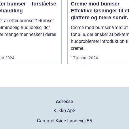
ter bumser – forståelse
Creme mod bumser
ehandling
Effektive løsninger til e
glattere og mere sundt
 ar efter bumser? Bumser
udseende
almindelig hudlidelse, der
Creme mod bumser Værd at vide
r mange mennesker i deres
for alle, der ønsker at bekæ
hudproblemer Introduktion til
creme...
uar 2024
17 januar 2024
Adresse