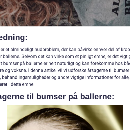
edning:
er et almindeligt hudproblem, der kan påvirke enhver del af kro
 ballerne. Selvom det kan virke som et pinligt emne, er det vigtig
 at bumser på ballerne er helt naturligt og kan forekomme hos bå
e og voksne. I denne artikel vil vi udforske årsagerne til bumser
, behandlingsmuligheder og andre vigtige informationer for alle, 
eret i dette emne.
gerne til bumser på ballerne: