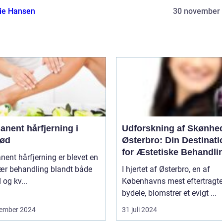
lie Hansen
30 november
nent hårfjerning i
Udforskning af Skønhe
rød
Østerbro: Din Destinati
for Æstetiske Behandli
ent hårfjerning er blevet en
ær behandling blandt både
I hjertet af Østerbro, en af
og kv...
Københavns mest eftertragt
bydele, blomstrer et evigt ...
ember 2024
31 juli 2024