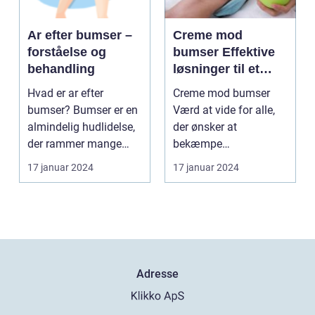
Ar efter bumser –
Creme mod
forståelse og
bumser Effektive
behandling
løsninger til et
glattere og mere
Hvad er ar efter
Creme mod bumser
sundt udseende
bumser? Bumser er en
Værd at vide for alle,
almindelig hudlidelse,
der ønsker at
der rammer mange
bekæmpe
mennesker i deres
hudproblemer
17 januar 2024
17 januar 2024
tee...
Introduktion til creme...
Adresse