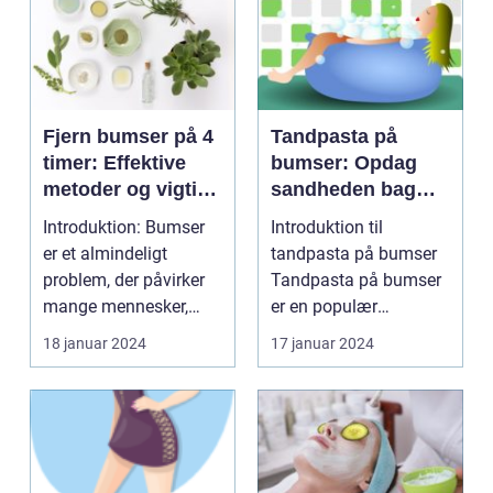
Fjern bumser på 4
Tandpasta på
timer: Effektive
bumser: Opdag
metoder og vigtige
sandheden bag
oplysninger
dette populære
Introduktion: Bumser
Introduktion til
hjemmebehandlin
er et almindeligt
tandpasta på bumser
gsmiddel
problem, der påvirker
Tandpasta på bumser
mange mennesker,
er en populær
især dem i skønheds-
hjemmebehandlingsm
18 januar 2024
17 januar 2024
o...
etode, som...