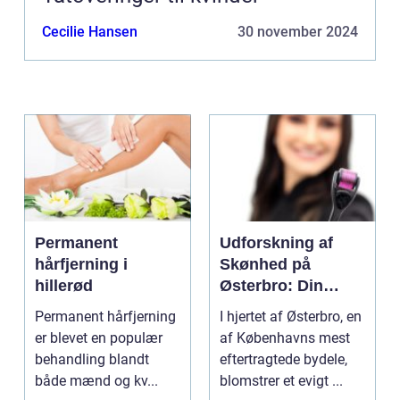
Cecilie Hansen
30 november 2024
Permanent
Udforskning af
hårfjerning i
Skønhed på
hillerød
Østerbro: Din
Destination for
Permanent hårfjerning
I hjertet af Østerbro, en
Æstetiske
er blevet en populær
af Københavns mest
Behandlinger
behandling blandt
eftertragtede bydele,
både mænd og kv...
blomstrer et evigt ...