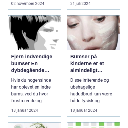
02 november 2024
31 juli 2024
Fjern indvendige
Bumser på
bumser En
kinderne er et
dybdegående
almindeligt
guide til smuk hud
problem, som
Hvis du nogensinde
Disse irriterende og
mange mennesker
har oplevet en indre
ubehagelige
oplever i løbet af
bums, ved du hvor
hududbrud kan være
deres liv
frustrerende og
både fysisk og
smertefuldt det kan
følelsesmæssigt
18 januar 2024
18 januar 2024
være. ...
belastende, især ...