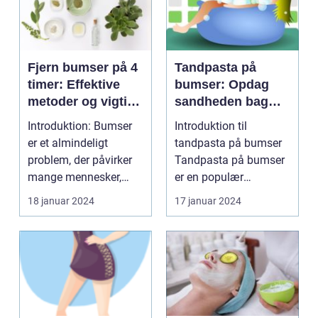
Fjern bumser på 4
Tandpasta på
timer: Effektive
bumser: Opdag
metoder og vigtige
sandheden bag
oplysninger
dette populære
Introduktion: Bumser
Introduktion til
hjemmebehandlin
er et almindeligt
tandpasta på bumser
gsmiddel
problem, der påvirker
Tandpasta på bumser
mange mennesker,
er en populær
især dem i skønheds-
hjemmebehandlingsm
18 januar 2024
17 januar 2024
o...
etode, som...