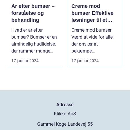
Ar efter bumser –
Creme mod
forståelse og
bumser Effektive
behandling
løsninger til et
glattere og mere
Hvad er ar efter
Creme mod bumser
sundt udseende
bumser? Bumser er en
Værd at vide for alle,
almindelig hudlidelse,
der ønsker at
der rammer mange
bekæmpe
mennesker i deres
hudproblemer
17 januar 2024
17 januar 2024
tee...
Introduktion til creme...
Adresse