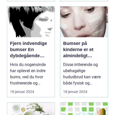
Fjern indvendige
Bumser på
bumser En
kinderne er et
dybdegående
almindeligt
guide til smuk hud
problem, som
Hvis du nogensinde
Disse irriterende og
mange mennesker
har oplevet en indre
ubehagelige
oplever i løbet af
bums, ved du hvor
hududbrud kan være
deres liv
frustrerende og
både fysisk og
smertefuldt det kan
følelsesmæssigt
18 januar 2024
18 januar 2024
være. ...
belastende, især ...