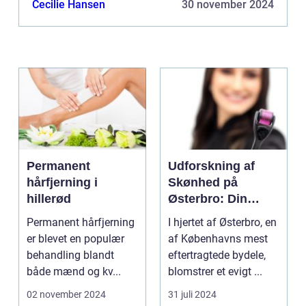
Cecilie Hansen
30 november 2024
Permanent
Udforskning af
hårfjerning i
Skønhed på
hillerød
Østerbro: Din
Destination for
Permanent hårfjerning
I hjertet af Østerbro, en
Æstetiske
er blevet en populær
af Københavns mest
Behandlinger
behandling blandt
eftertragtede bydele,
både mænd og kv...
blomstrer et evigt ...
02 november 2024
31 juli 2024