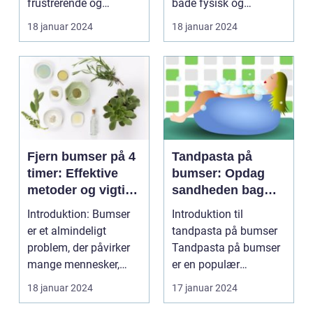
frustrerende og
både fysisk og
smertefuldt det kan
følelsesmæssigt
18 januar 2024
18 januar 2024
være. ...
belastende, især ...
Fjern bumser på 4
Tandpasta på
timer: Effektive
bumser: Opdag
metoder og vigtige
sandheden bag
oplysninger
dette populære
Introduktion: Bumser
Introduktion til
hjemmebehandlin
er et almindeligt
tandpasta på bumser
gsmiddel
problem, der påvirker
Tandpasta på bumser
mange mennesker,
er en populær
især dem i skønheds-
hjemmebehandlingsm
18 januar 2024
17 januar 2024
o...
etode, som...