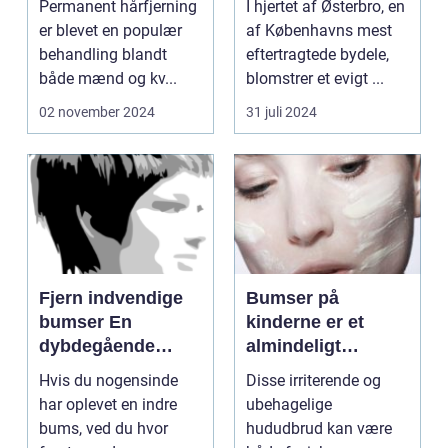
Permanent hårfjerning
I hjertet af Østerbro, en
Æstetiske
er blevet en populær
af Københavns mest
Behandlinger
behandling blandt
eftertragtede bydele,
både mænd og kv...
blomstrer et evigt ...
02 november 2024
31 juli 2024
Fjern indvendige
Bumser på
bumser En
kinderne er et
dybdegående
almindeligt
guide til smuk hud
problem, som
Hvis du nogensinde
Disse irriterende og
mange mennesker
har oplevet en indre
ubehagelige
oplever i løbet af
bums, ved du hvor
hududbrud kan være
deres liv