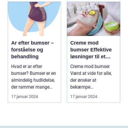
Ar efter bumser –
Creme mod
forståelse og
bumser Effektive
behandling
løsninger til et
glattere og mere
Hvad er ar efter
Creme mod bumser
sundt udseende
bumser? Bumser er en
Værd at vide for alle,
almindelig hudlidelse,
der ønsker at
der rammer mange
bekæmpe
mennesker i deres
hudproblemer
17 januar 2024
17 januar 2024
tee...
Introduktion til creme...