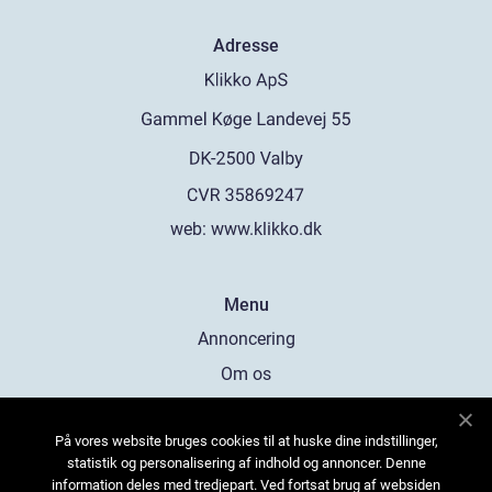
Adresse
web:
www.klikko.dk
Menu
Annoncering
Om os
Cookies
På vores website bruges cookies til at huske dine indstillinger,
Kontakt os
statistik og personalisering af indhold og annoncer. Denne
Sitemap
information deles med tredjepart. Ved fortsat brug af websiden