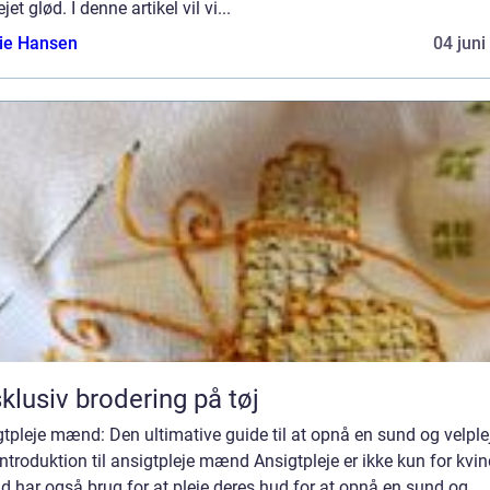
ejet glød. I denne artikel vil vi...
lie Hansen
04 juni
klusiv brodering på tøj
tpleje mænd: Den ultimative guide til at opnå en sund og velple
ntroduktion til ansigtpleje mænd Ansigtpleje er ikke kun for kvin
 har også brug for at pleje deres hud for at opnå en sund og