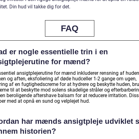
tet. Din hud vil takke dig for det.
FAQ
d er nogle essentielle trin i en
sigtplejerutine for mænd?
ssentiel ansigtplejerutine for mænd inkluderer rensning af hude
en og aften, eksfoliering af døde hudceller 1-2 gange om ugen,
ring af en fugtighedscreme for at hydrere og beskytte huden, br
eme til at beskytte mod solens skadelige stråler og efterbarberi
n beroligende aftershave balsam for at reducere irritation. Disse
per med at opnå en sund og velplejet hud.
ordan har mænds ansigtpleje udviklet s
nnem historien?