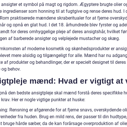
e ansigter et symbol på magt og rigdom. Ægyptere brugte olier o
e ingredienser som honning til at fugtgive og rense deres hud. I 
 Rom praktiserede mændene skraberitualer for at fjerne oversky
år og opnå en glat hud. I det 18. århundrede blev fyrster og ade
dt for deres omhyggelige pleje af deres ansigtshår, hvilket ført
ngen af barberede ansigter og velplejede mustacher og skæg.
mkomsten af moderne kosmetik og skønhedsprodukter er ansigt
evet mere alsidig og tilgængeligt for alle. Mænd har nu adgang 
te af produkter og behandlinger, der er specielt designet til deres
 og behov.
gtpleje mænd: Hvad er vigtigt at 
opnå den bedste ansigtpleje skal mænd forstå deres specifikke 
krav. Her er nogle vigtige punkter at huske:
ing: Rensning er afgørende for at fjerne snavs, overskydende ol
enheder fra huden. Brug en mild rens, der passer til din hudtype
t bruge hårde sæber, da de kan forårsage overproduktion af olie