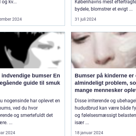
og kv...
Københavns mest eftertragt
bydele, blomstrer et evigt ...
ember 2024
31 juli 2024
 indvendige bumser En
Bumser på kinderne er 
egående guide til smuk
almindeligt problem, s
mange mennesker oplev
løbet af deres liv
u nogensinde har oplevet en
Disse irriterende og ubehage
bums, ved du hvor
hududbrud kan være både fy
erende og smertefuldt det
og følelsesmæssigt belasten
re. ...
især ...
uar 2024
18 januar 2024