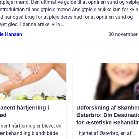
tpleje mænd: Den ultimative guide til at opnå en sund og velple
ntroduktion til ansigtpleje mænd Ansigtpleje er ikke kun for kvin
 har også brug for at pleje deres hud for at opnå en sund og
ejet glød. I denne artikel vil vi...
lie Hansen
30 november
nent hårfjerning i
Udforskning af Skønhe
rød
Østerbro: Din Destinati
for Æstetiske Behandli
ent hårfjerning er blevet en
ær behandling blandt både
I hjertet af Østerbro, en af