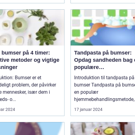
 bumser på 4 timer:
Tandpasta på bumser:
tive metoder og vigtige
Opdag sandheden bag 
sninger
populære
hjemmebehandlingsmid
uktion: Bumser er et
Introduktion til tandpasta på
eligt problem, der påvirker
bumser Tandpasta på bumser er
 mennesker, især dem i
en populær
ds- o...
hjemmebehandlingsmetode,
som...
uar 2024
17 januar 2024