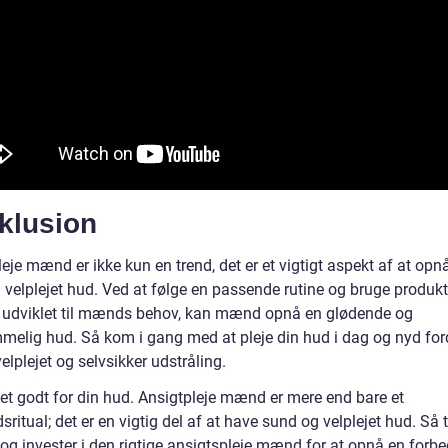
klusion
eje mænd er ikke kun en trend, det er et vigtigt aspekt af at opn
 velplejet hud. Ved at følge en passende rutine og bruge produkt
t udviklet til mænds behov, kan mænd opnå en glødende og
elig hud. Så kom i gang med at pleje din hud i dag og nyd for
elplejet og selvsikker udstråling.
et godt for din hud. Ansigtpleje mænd er mere end bare et
ritual; det er en vigtig del af at have sund og velplejet hud. Så 
 og invester i den rigtige ansigtspleje mænd for at opnå en forbe