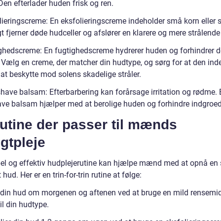
en efterlader huden frisk og ren.
ieringscreme: En eksfolieringscreme indeholder små korn eller sy
gt fjerner døde hudceller og afslører en klarere og mere strålende
ghedscreme: En fugtighedscreme hydrerer huden og forhindrer de
. Vælg en creme, der matcher din hudtype, og sørg for at den ind
at beskytte mod solens skadelige stråler.
shave balsam: Efterbarbering kan forårsage irritation og rødme. 
ave balsam hjælper med at berolige huden og forhindre indgroed
utine der passer til mænds
gtpleje
el og effektiv hudplejerutine kan hjælpe mænd med at opnå en
t hud. Her er en trin-for-trin rutine at følge:
 din hud om morgenen og aftenen ved at bruge en mild rensemid
il din hudtype.