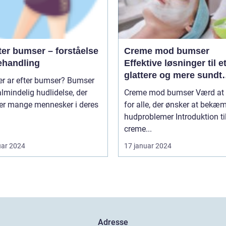
ter bumser – forståelse
Creme mod bumser
ehandling
Effektive løsninger til e
glattere og mere sundt
 ar efter bumser? Bumser
udseende
almindelig hudlidelse, der
Creme mod bumser Værd at vide
r mange mennesker i deres
for alle, der ønsker at bekæ
hudproblemer Introduktion til
creme...
uar 2024
17 januar 2024
Adresse