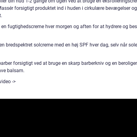
olier din hud 1-2 gange om ugen ved at bruge en eksfolieringscre
assér forsigtigt produktet ind i huden i cirkulære bevægelser og
.
r en fugtighedscreme hver morgen og aften for at hydrere og bes
.
 en bredspektret solcreme med en høj SPF hver dag, selv når sole
barber forsigtigt ved at bruge en skarp barberkniv og en berolig
ave balsam.
video ->