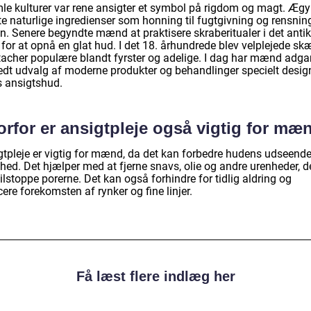
mle kulturer var rene ansigter et symbol på rigdom og magt. Ægy
te naturlige ingredienser som honning til fugtgivning og rensnin
n. Senere begyndte mænd at praktisere skraberitualer i det anti
for at opnå en glat hud. I det 18. århundrede blev velplejede sk
acher populære blandt fyrster og adelige. I dag har mænd adgan
edt udvalg af moderne produkter og behandlinger specielt designe
s ansigtshud.
orfor er ansigtpleje også vigtig for mæ
gtpleje er vigtig for mænd, da det kan forbedre hudens udseend
hed. Det hjælper med at fjerne snavs, olie og andre urenheder, d
ilstoppe porerne. Det kan også forhindre for tidlig aldring og
ere forekomsten af rynker og fine linjer.
Få læst flere indlæg her